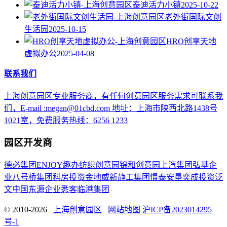
泰迪活力小镇
2025-10-22
老外街国际文创
生活园
2025-10-15
HRO创享天地
虚拟办公
2025-04-08
联系我们
上海创意园区专业服务商，有任何创意园区服务需求可联系我
们，E-mail :megan@01cbd.com 地址：上海市陕西北路1438号
1021室，免费服务热线：6256 1233
园区开发商
德必集团
ENJOY趣办
纺织创意园
锦和创意园
上汽集团
弘基企
业
八号桥集团
科房投资
金地威新
静工集团
憬泰
安垦
奕成投资
泛
文中国
东源企业
悉客
临港集团
© 2010-2026
上海创意园区
网站地图
沪ICP备2023014295
号-1