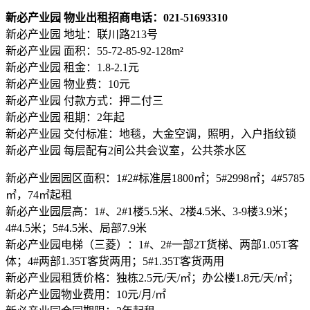
新必产业园 物业出租招商电话：021-51693310
新必产业园 地址：联川路213号
新必产业园 面积：55-72-85-92-128m²
新必产业园 租金：1.8-2.1元
新必产业园 物业费：10元
新必产业园 付款方式：押二付三
新必产业园 租期：2年起
新必产业园 交付标准：地毯，大金空调，照明，入户指纹锁
新必产业园 每层配有2间公共会议室，公共茶水区
新必产业园园区面积：1#2#标准层1800㎡；5#2998㎡；4#5785
㎡，74㎡起租
新必产业园层高：1#、2#1楼5.5米、2楼4.5米、3-9楼3.9米；
4#4.5米；5#4.5米、局部7.9米
新必产业园电梯（三菱）：1#、2#一部2T货梯、两部1.05T客
体；4#两部1.35T客货两用；5#1.35T客货两用
新必产业园租赁价格：独栋2.5元/天/㎡；办公楼1.8元/天/㎡；
新必产业园物业费用：10元/月/㎡