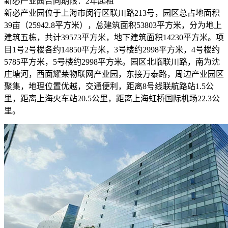
新必产业园合同期限：2年起租
新必产业园位于上海市闵行区联川路213号，园区总占地面积
39亩（25942.8平方米），总建筑面积53803平方米，分为地上
建筑五栋，共计39573平方米，地下建筑面积14230平方米。项
目1号2号楼各约14850平方米，3号楼约2998平方米，4号楼约
5785平方米，5号楼约2998平方米。园区北临联川路，南为沈
庄塘河，西面耀莱物联网产业园，东接万泰路，周边产业园区
聚集，地理位置优越，交通便利，距离8号线联航路站1.5公
里，距离上海火车站20.5公里，距离上海虹桥国际机场22.3公
里。