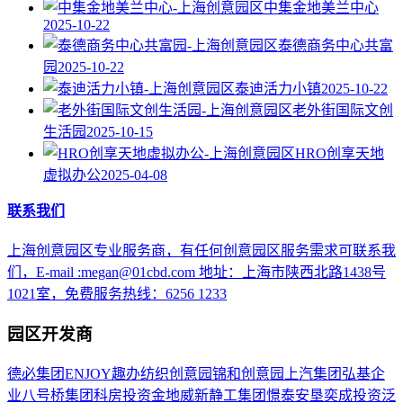
中集金地美兰中心
2025-10-22
泰德商务中心共富
园
2025-10-22
泰迪活力小镇
2025-10-22
老外街国际文创
生活园
2025-10-15
HRO创享天地
虚拟办公
2025-04-08
联系我们
上海创意园区专业服务商，有任何创意园区服务需求可联系我
们，E-mail :megan@01cbd.com 地址：上海市陕西北路1438号
1021室，免费服务热线：6256 1233
园区开发商
德必集团
ENJOY趣办
纺织创意园
锦和创意园
上汽集团
弘基企
业
八号桥集团
科房投资
金地威新
静工集团
憬泰
安垦
奕成投资
泛