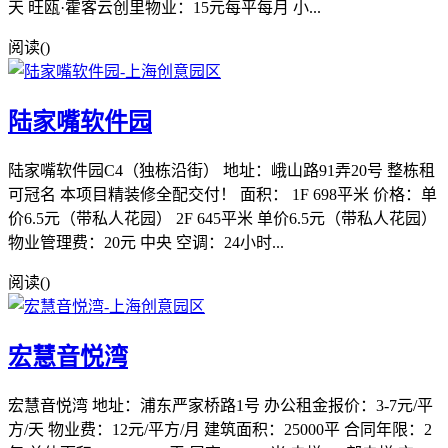
天 旺瓯·霍客云创里物业：15元每平每月 小...
阅读(
)
陆家嘴软件园
陆家嘴软件园C4（独栋沿街） 地址：峨山路91弄20号 整栋租
可冠名 本项目精装修全配交付！ 面积： 1F 698平米 价格：单
价6.5元（带私人花园） 2F 645平米 单价6.5元（带私人花园）
物业管理费：20元 中央 空调：24小时...
阅读(
)
宏慧音悦湾
宏慧音悦湾 地址：浦东严家桥路1号 办公租金报价：3-7元/平
方/天 物业费：12元/平方/月 建筑面积：25000平 合同年限：2