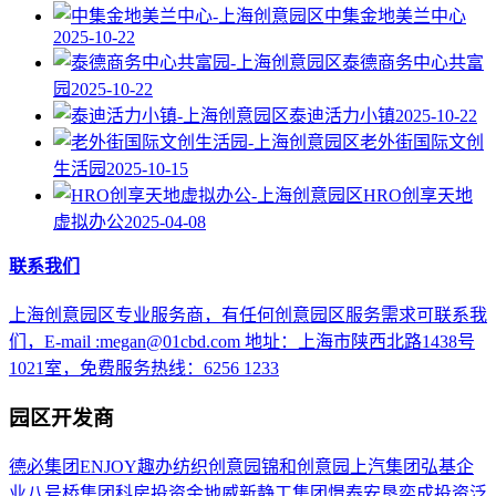
中集金地美兰中心
2025-10-22
泰德商务中心共富
园
2025-10-22
泰迪活力小镇
2025-10-22
老外街国际文创
生活园
2025-10-15
HRO创享天地
虚拟办公
2025-04-08
联系我们
上海创意园区专业服务商，有任何创意园区服务需求可联系我
们，E-mail :megan@01cbd.com 地址：上海市陕西北路1438号
1021室，免费服务热线：6256 1233
园区开发商
德必集团
ENJOY趣办
纺织创意园
锦和创意园
上汽集团
弘基企
业
八号桥集团
科房投资
金地威新
静工集团
憬泰
安垦
奕成投资
泛