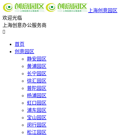
上海创意园区
欢迎光临
上海创意办公服务商

首页
创意园区
静安园区
黄浦园区
长宁园区
徐汇园区
普陀园区
杨浦园区
虹口园区
浦东园区
宝山园区
闵行园区
松江园区