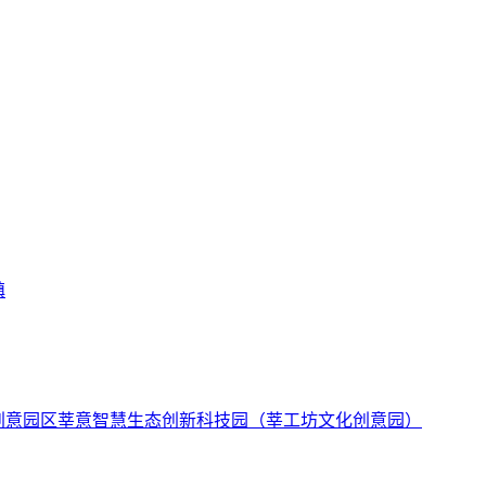
镇
莘意智慧生态创新科技园（莘工坊文化创意园）