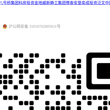
八号桥集团
科房投资
金地威新
静工集团
憬泰
安垦
奕成投资
泛文中
沪公网安备 31010702005631号