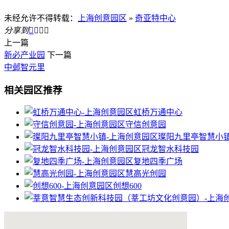
未经允许不得转载：
上海创意园区
»
奇亚特中心
分享到




上一篇
新必产业园
下一篇
中邺智元里
相关园区推荐
虹桥万通中心
守信创意园
璨阳九里亭智慧小
冠龙智水科技园
复地四季广场
慧高光创园
创想600