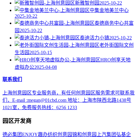
新雅智创园
2025-10-22
中集金地美兰中心
2025-10-22
泰德商务中心共富
园
2025-10-22
泰迪活力小镇
2025-10-22
老外街国际文创
生活园
2025-10-15
HRO创享天地
虚拟办公
2025-04-08
联系我们
上海创意园区专业服务商，有任何创意园区服务需求可联系我
们，E-mail :megan@01cbd.com 地址：上海市陕西北路1438号
1021室，免费服务热线：6256 1233
园区开发商
德必集团
ENJOY趣办
纺织创意园
锦和创意园
上汽集团
弘基企