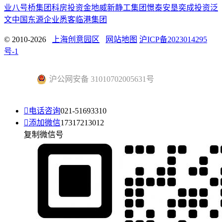
业
八号桥集团
科房投资
金地威新
静工集团
憬泰
安垦
奕成投资
泛
文中国
东源企业
悉客
临港集团
© 2010-2026
上海创意园区
网站地图
沪ICP备2023014295
号-1
沪公网安备 31010702005631号

电话咨询
021-51693310

添加微信
17317213012
复制微信号