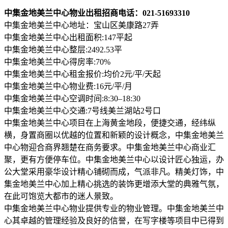
中集金地美兰中心物业出租招商电话：021-51693310
中集金地美兰中心地址：宝山区美康路27弄
中集金地美兰中心出租面积:147平起
中集金地美兰中心整层:2492.53平
中集金地美兰中心得房率:70%
中集金地美兰中心租金报价:均价2元/平/天起
中集金地美兰中心物业费:16元/平/月
中集金地美兰中心空调时间:8:30–18:30
中集金地美兰中心交通:7号线美兰湖站2号口
中集金地美兰中心项目在上海黄金地段，便捷交通，经纬纵
横，身置商圈以优越的位置和新颖的设计概念，中集金地美兰
中心物迎合商界翘楚在商务要求。中集金地美兰中心商业汇
聚，更有方便停车位。中集金地美兰中心以设计匠心独运，办
公大堂采用豪华设计精心铺砌而成，气派非凡。精美灯饰，中
集金地美兰中心加上精心挑选的装饰更增添大堂的典雅气氛，
在此可饱览大都市的迷人景致。
中集金地美兰中心物业提供专业的物业管理。中集金地美兰中
心其卓越的管理经验及良好的信誉，在写字楼等项目中已得到