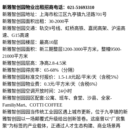
新雅智创园物业出租招商电话：021-51693310
新雅智创园地址：上海市松江区九亭镇九泾路701号
新雅智创园面积出租：30-2000平
新雅智创园交通：轨交9号线、虹桥高铁、嘉闵高架、沪渝高
速、G15高速
新雅智创园楼层：最高10层
新雅智创园面积：新三期整层1200-3000平方米，整幢9500-
21000平方米
新雅智创园层高：净高2.8-4.5米
新雅智创园得房率：65-68%（分隔）
新雅智创园标准交付报价：1.5-1.8元起/平米/天（含税5%）
新雅智创园物业费：0.3元/平方米/天（含税6%）
新雅智创园空调开放时间：24小时
新雅智创园园区配套:公寓、班车、食堂、沙县、全家-
FamiliyMart、COTTI COFFEE
新雅智创园园当传统工业园区遇上城市更新，位于九亭镇的新
雅智创园以一场颠覆式升级给出创新答卷。这座曾以“厂房集
聚”为标签的产业载体，正通过人才生态构建、商业场景再