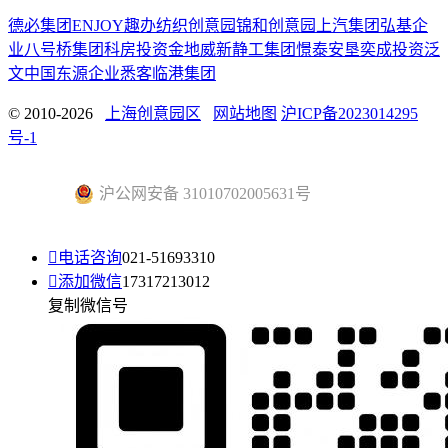
德必集团
ENJOY趣办
纺织创意园
锦和创意园
上汽集团
弘基企
业
八号桥集团
科房投资
金地威新
静工集团
憬泰
安垦
奕成投资
泛
文中国
东源企业
悉客
临港集团
© 2010-2026
上海创意园区
网站地图
沪ICP备2023014295
号-1
沪公网安备 31010702005631号

电话咨询
021-51693310

添加微信
17317213012
复制微信号