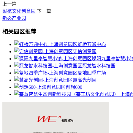
上一篇
梁杭文化创意园
下一篇
新必产业园
相关园区推荐
虹桥万通中心
守信创意园
璨阳九里亭智慧小
冠龙智水科技园
复地四季广场
慧高光创园
创想600