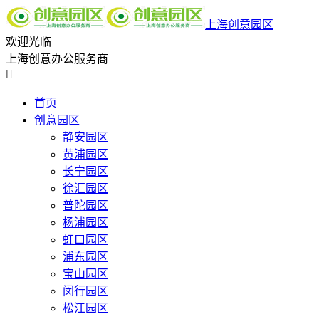
上海创意园区
欢迎光临
上海创意办公服务商

首页
创意园区
静安园区
黄浦园区
长宁园区
徐汇园区
普陀园区
杨浦园区
虹口园区
浦东园区
宝山园区
闵行园区
松江园区