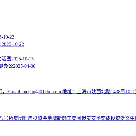
5-10-22
园
2025-10-22
生活园
2025-10-15
拟办公
2025-04-08
:megan@01cbd.com 地址：上海市陕西北路1438号1021
八号桥集团
科房投资
金地威新
静工集团
憬泰
安垦
奕成投资
泛文中