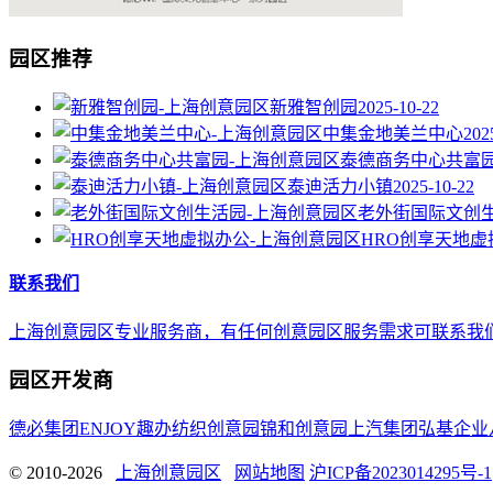
园区推荐
新雅智创园
2025-10-22
中集金地美兰中心
202
泰德商务中心共富
泰迪活力小镇
2025-10-22
老外街国际文创
HRO创享天地虚
联系我们
上海创意园区专业服务商，有任何创意园区服务需求可联系我们，E-mail 
园区开发商
德必集团
ENJOY趣办
纺织创意园
锦和创意园
上汽集团
弘基企业
© 2010-2026
上海创意园区
网站地图
沪ICP备2023014295号-1