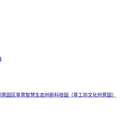
镇
莘意智慧生态创新科技园（莘工坊文化创意园）