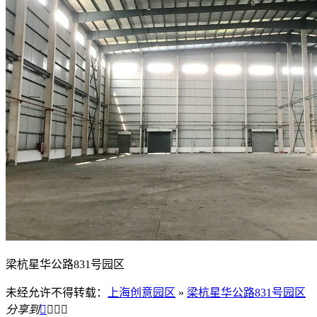
梁杭星华公路831号园区
未经允许不得转载：
上海创意园区
»
梁杭星华公路831号园区
分享到



