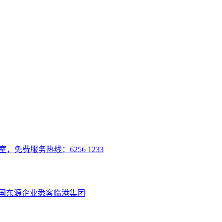
室，免费服务热线：6256 1233
国
东源企业
悉客
临港集团