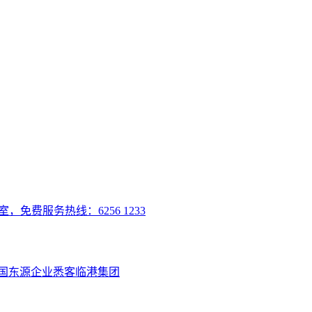
室，免费服务热线：6256 1233
国
东源企业
悉客
临港集团