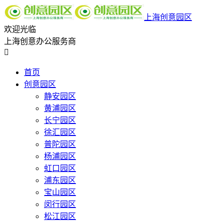
上海创意园区
欢迎光临
上海创意办公服务商

首页
创意园区
静安园区
黄浦园区
长宁园区
徐汇园区
普陀园区
杨浦园区
虹口园区
浦东园区
宝山园区
闵行园区
松江园区