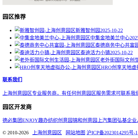
园区推荐
新雅智创园
2025-10-22
中集金地美兰中心
202
泰德商务中心共富
泰迪活力小镇
2025-10-22
老外街国际文创
HRO创享天地虚
联系我们
上海创意园区专业服务商，有任何创意园区服务需求可联系我们，E-mail 
园区开发商
德必集团
ENJOY趣办
纺织创意园
锦和创意园
上汽集团
弘基企业
© 2010-2026
上海创意园区
网站地图
沪ICP备2023014295号-1