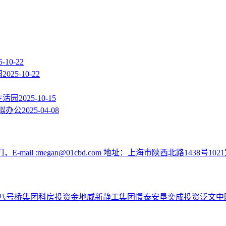
5-10-22
园
2025-10-22
生活园
2025-10-15
拟办公
2025-04-08
:megan@01cbd.com 地址：上海市陕西北路1438号1021
八号桥集团
科房投资
金地威新
静工集团
憬泰
安垦
奕成投资
泛文中