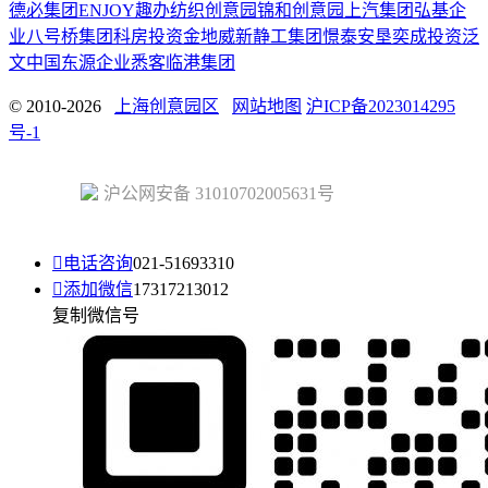
德必集团
ENJOY趣办
纺织创意园
锦和创意园
上汽集团
弘基企
业
八号桥集团
科房投资
金地威新
静工集团
憬泰
安垦
奕成投资
泛
文中国
东源企业
悉客
临港集团
© 2010-2026
上海创意园区
网站地图
沪ICP备2023014295
号-1
沪公网安备 31010702005631号

电话咨询
021-51693310

添加微信
17317213012
复制微信号