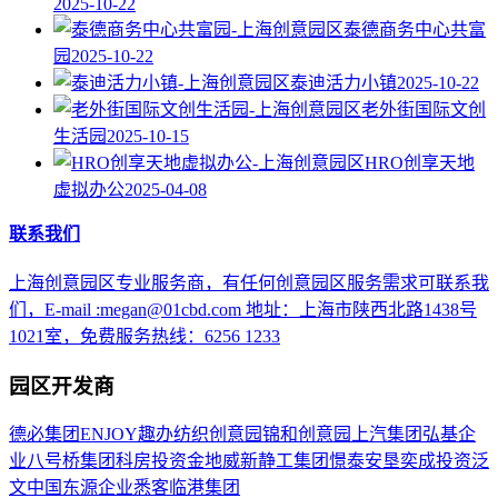
2025-10-22
泰德商务中心共富
园
2025-10-22
泰迪活力小镇
2025-10-22
老外街国际文创
生活园
2025-10-15
HRO创享天地
虚拟办公
2025-04-08
联系我们
上海创意园区专业服务商，有任何创意园区服务需求可联系我
们，E-mail :megan@01cbd.com 地址：上海市陕西北路1438号
1021室，免费服务热线：6256 1233
园区开发商
德必集团
ENJOY趣办
纺织创意园
锦和创意园
上汽集团
弘基企
业
八号桥集团
科房投资
金地威新
静工集团
憬泰
安垦
奕成投资
泛
文中国
东源企业
悉客
临港集团