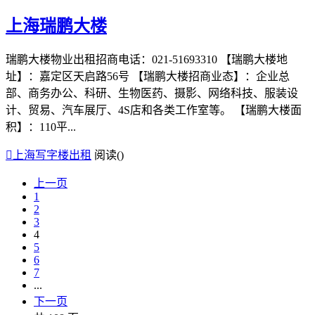
上海瑞鹏大楼
瑞鹏大楼物业出租招商电话：021-51693310 【瑞鹏大楼地
址】：嘉定区天启路56号 【瑞鹏大楼招商业态】：企业总
部、商务办公、科研、生物医药、摄影、网络科技、服装设
计、贸易、汽车展厅、4S店和各类工作室等。 【瑞鹏大楼面
积】：110平...

上海写字楼出租
阅读(
)
上一页
1
2
3
4
5
6
7
...
下一页