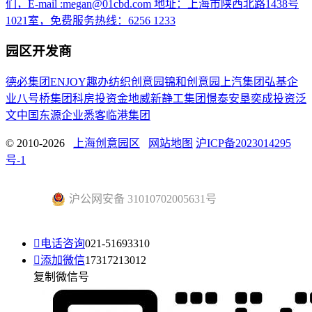
们，E-mail :megan@01cbd.com 地址：上海市陕西北路1438号
1021室，免费服务热线：6256 1233
园区开发商
德必集团
ENJOY趣办
纺织创意园
锦和创意园
上汽集团
弘基企
业
八号桥集团
科房投资
金地威新
静工集团
憬泰
安垦
奕成投资
泛
文中国
东源企业
悉客
临港集团
© 2010-2026
上海创意园区
网站地图
沪ICP备2023014295
号-1
沪公网安备 31010702005631号

电话咨询
021-51693310

添加微信
17317213012
复制微信号