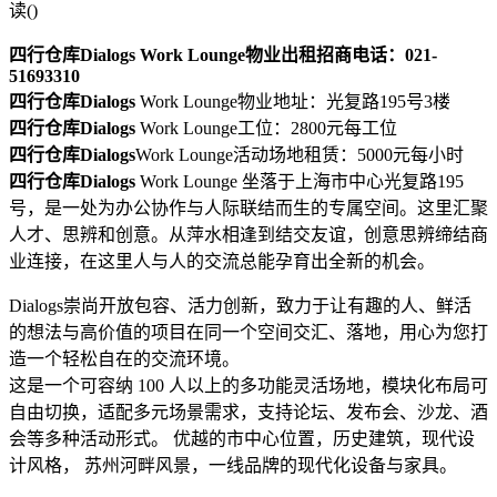
读(
)
四行仓库Dialogs Work Lounge物业出租招商电话：021-
51693310
四行仓库Dialogs
Work Lounge物业地址：光复路195号3楼
四行仓库Dialogs
Work Lounge工位：2800元每工位
四行仓库Dialogs
Work Lounge活动场地租赁：5000元每小时
四行仓库Dialogs
Work Lounge 坐落于上海市中⼼光复路195
号，是⼀处为办公协作与⼈际联结⽽⽣的专属空间。这⾥汇聚
⼈才、思辨和创意。从萍⽔相逢到结交友谊，创意思辨缔结商
业连接，在这⾥⼈与⼈的交流总能孕育出全新的机会。
Dialogs崇尚开放包容、活⼒创新，致⼒于让有趣的⼈、鲜活
的想法与⾼价值的项⽬在同⼀个空间交汇、落地，⽤⼼为您打
造⼀个轻松⾃在的交流环境。
这是⼀个可容纳 100 ⼈以上的多功能灵活场地，模块化布局可
⾃由切换，适配多元场景需求，⽀持论坛、发布会、沙⻰、酒
会等多种活动形式。 优越的市中⼼位置，历史建筑，现代设
计⻛格， 苏州河畔⻛景，⼀线品牌的现代化设备与家具。