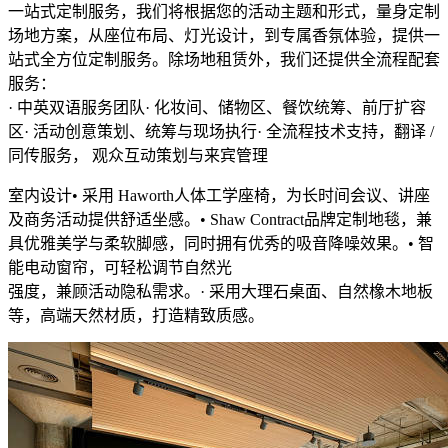
⼀站式定制服务，我们将根据您的活动主题和形式，量⾝定制
场地⽅案，从座位布局、灯光设计，到专属⾹氛体验，提供⼀
站式全⽅位定制服务。除场地租赁外，我们还提供全流程配套
服务：
· 中英双语服务团队· 化妆间、储物区、餐饮统筹、前厅扩容
区· 活动创意策划、统筹与现场执⾏· 全流程技术⽀持，翻译 /
同传服务， 观众互动策划与来宾管理
室内设计• 采⽤ Haworth⼈体⼯学座椅，为⻓时间会议、讲座
及商务活动提供舒适坐感。• Shaw Contract品牌定制地毯，兼
具优雅美学与柔软脚感，同时拥有优秀的吸⾳降噪效果。• 智
能电动窗帘，可轻松调节⾃然光
强度，兼顾活动隐私需求。· 采⽤⼤理⽯桌⾯、⾃然橡⽊地板
等，⾼端天然材质，打造精致质感。