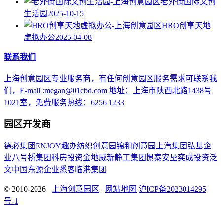
老外街国际文创
生活园
2025-10-15
HRO创享天地
虚拟办公
2025-04-08
联系我们
上海创意园区专业服务商，有任何创意园区服务需求可联系我
们，E-mail :megan@01cbd.com 地址：上海市陕西北路1438号
1021室，免费服务热线：6256 1233
园区开发商
德必集团
ENJOY趣办
纺织创意园
锦和创意园
上汽集团
弘基企
业
八号桥集团
科房投资
金地威新
静工集团
憬泰
安垦
奕成投资
泛
文中国
东源企业
悉客
临港集团
© 2010-2026
上海创意园区
网站地图
沪ICP备2023014295
号-1