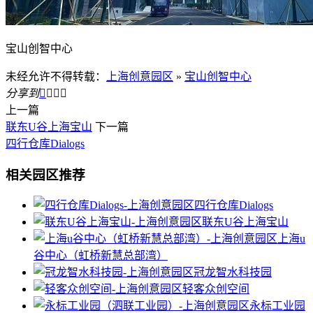
宝山创智中心
未经允许不得转载：
上海创意园区
»
宝山创智中心
分享到




上一篇
联东U谷上海宝山
下一篇
四行仓库Dialogs
相关园区推荐
四行仓库Dialogs
联东U谷上海宝山
上海u
谷中心（虹桥新慧总部湾）
冠龙智水科技园
轻客众创空间
永标工业园