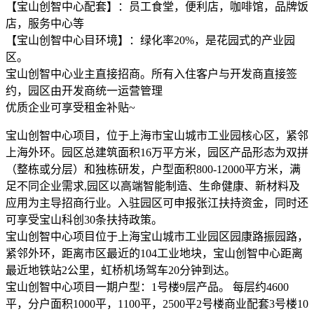
【宝山创智中心配套】：员工食堂，便利店，咖啡馆，品牌饭
店，服务中心等
【宝山创智中心目环境】：绿化率20%，是花园式的产业园
区。
宝山创智中心业主直接招商。所有入住客户与开发商直接签
约，园区由开发商统一运营管理
优质企业可享受租金补贴~
宝山创智中心项目，位于上海市宝山城市工业园核心区，紧邻
上海外环。园区总建筑面积16万平方米，园区产品形态为双拼
（整栋或分层）和独栋研发，户型面积800-12000平方米，满
足不同企业需求,园区以高端智能制造、生命健康、新材料及
应用为主导招商行业。入驻园区可申报张江扶持资金，同时还
可享受宝山科创30条扶持政策。
宝山创智中心项目位于上海宝山城市工业园区园康路振园路，
紧邻外环，距离市区最近的104工业地块，宝山创智中心距离
最近地铁站2公里，虹桥机场驾车20分钟到达。
宝山创智中心项目一期户型：1号楼9层产品。 每层约4600
平，分户面积1000平，1100平，2500平2号楼商业配套3号楼10