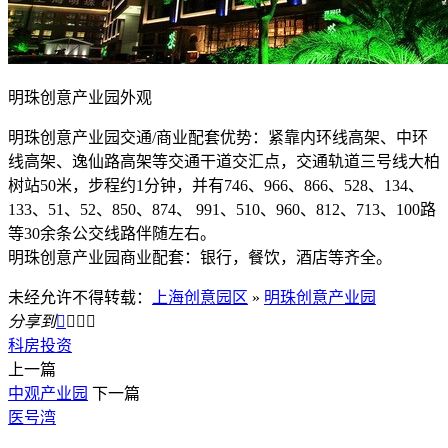
明珠创意产业园外观
明珠创意产业园交通/商业配套优势：紧靠内环线高架、中环
线高架、逸仙路高架等交通干道交汇点，交通轨道三号线大柏
树站50米，步程约1分钟，并有746、966、866、528、134、
133、51、52、850、874、 991、510、960、812、713、100路
等30余条公交线路伴随左右。
明珠创意产业园商业配套：银行，餐饮，酒店等齐全。
未经允许不得转载：
上海创意园区
»
明珠创意产业园
分享到




科房投资
上一篇
中观产业园
下一篇
医号湾