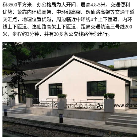
积8500平方米，办公格局为大开间，层高4.8-5米。交通便利
优势：紧靠内环线高架、中环线高架、逸仙路高架等交通干道
交汇点，地理位置优越，周边临近中环线4个上下匝道、内环
线上下匝道、逸仙路高架上下匝道，距离交通轨道三号线200
米，步程约3分钟，并有20多条公交线路伴你出行。