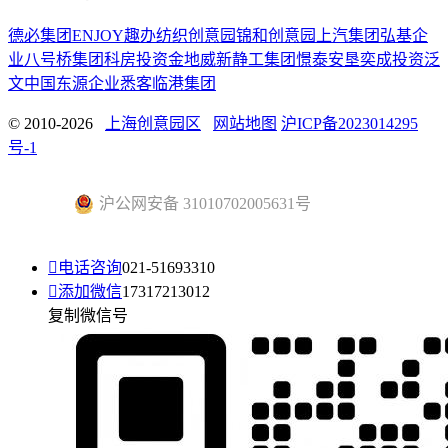
德必集团
ENJOY趣办
纺织创意园
锦和创意园
上汽集团
弘基企
业
八号桥集团
科房投资
金地威新
静工集团
憬泰
安垦
奕成投资
泛
文中国
东源企业
悉客
临港集团
© 2010-2026
上海创意园区
网站地图
沪ICP备2023014295
号-1
沪公网安备 31010702005631号

电话咨询
021-51693310

添加微信
17317213012
复制微信号