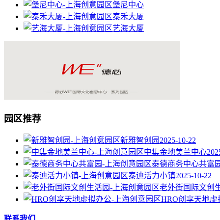
堡尼中心
泰禾大厦
艺海大厦
园区推荐
新雅智创园
2025-10-22
中集金地美兰中心
202
泰德商务中心共富
泰迪活力小镇
2025-10-22
老外街国际文创
HRO创享天地虚
联系我们