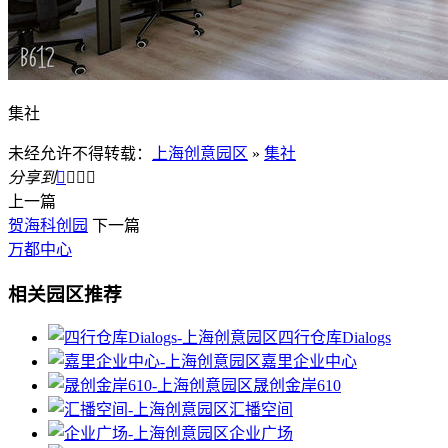
集社
未经允许不得转载：
上海创意园区
»
集社
分享到




上一篇
贺海科创园
下一篇
万都中心
相关园区推荐
四行仓库Dialogs
嘉里企业中心
晟创金岸610
汇播空间
企业广场