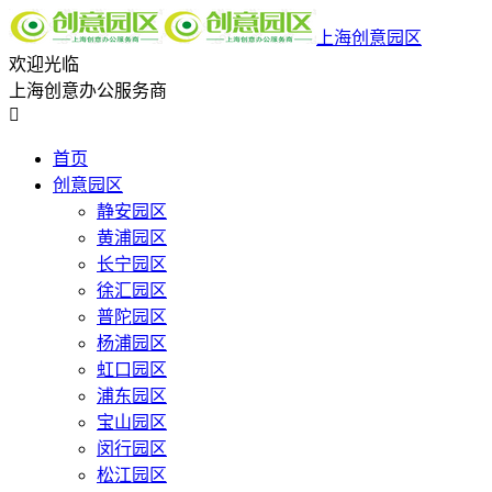
上海创意园区
欢迎光临
上海创意办公服务商

首页
创意园区
静安园区
黄浦园区
长宁园区
徐汇园区
普陀园区
杨浦园区
虹口园区
浦东园区
宝山园区
闵行园区
松江园区