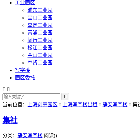
工业园区
浦东工业园
宝山工业园
嘉定工业园
青浦工业园
闵行工业园
松江工业园
金山工业园
奉贤工业园
写字楼
园区委托



当前位置：
上海创意园区
上海写字楼出租
静安写字楼
集



集社
分类：
静安写字楼
阅读(
)