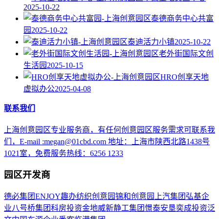
2025-10-22
泰德商务中心共富
园
2025-10-22
泰迪活力小镇
2025-10-22
老外街国际文创
生活园
2025-10-15
HRO创享天地
虚拟办公
2025-04-08
联系我们
上海创意园区专业服务商，有任何创意园区服务需求可联系我
们，E-mail :megan@01cbd.com 地址：上海市陕西北路1438号
1021室，免费服务热线：6256 1233
园区开发商
德必集团
ENJOY趣办
纺织创意园
锦和创意园
上汽集团
弘基企
业
八号桥集团
科房投资
金地威新
静工集团
憬泰
安垦
奕成投资
泛