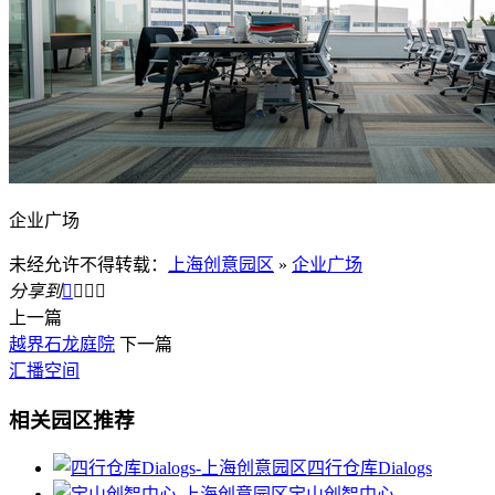
企业广场
未经允许不得转载：
上海创意园区
»
企业广场
分享到




上一篇
越界石龙庭院
下一篇
汇播空间
相关园区推荐
四行仓库Dialogs
宝山创智中心