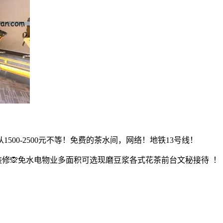
00-2500元不等！免费的茶水间，网络！地铁13号线！
多️免装修🙊免水电物业多面积可选现磨豆浆各式花茶前台文秘接待 ！