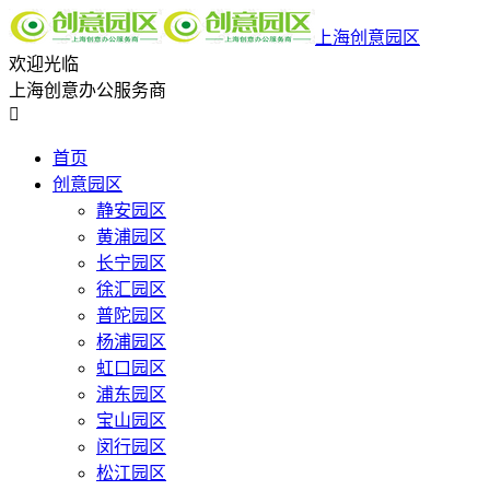
上海创意园区
欢迎光临
上海创意办公服务商

首页
创意园区
静安园区
黄浦园区
长宁园区
徐汇园区
普陀园区
杨浦园区
虹口园区
浦东园区
宝山园区
闵行园区
松江园区