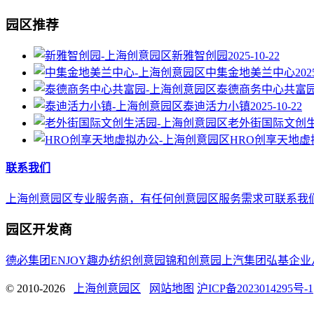
园区推荐
新雅智创园
2025-10-22
中集金地美兰中心
202
泰德商务中心共富
泰迪活力小镇
2025-10-22
老外街国际文创
HRO创享天地虚
联系我们
上海创意园区专业服务商，有任何创意园区服务需求可联系我们，E-mail 
园区开发商
德必集团
ENJOY趣办
纺织创意园
锦和创意园
上汽集团
弘基企业
© 2010-2026
上海创意园区
网站地图
沪ICP备2023014295号-1