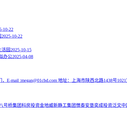
5-10-22
园
2025-10-22
生活园
2025-10-15
拟办公
2025-04-08
:megan@01cbd.com 地址：上海市陕西北路1438号1021
八号桥集团
科房投资
金地威新
静工集团
憬泰
安垦
奕成投资
泛文中