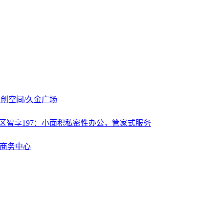
璟创空间/久金广场
智享197：小面积私密性办公，管家式服务
场商务中心