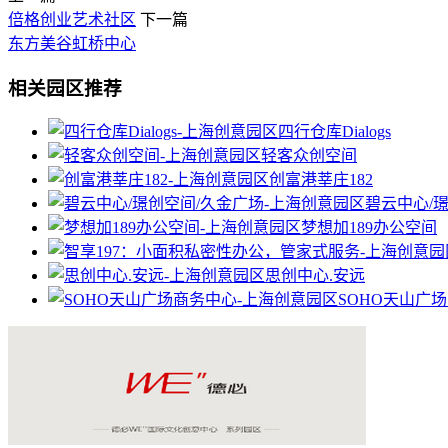
倍格创业艺术社区
下一篇
东方美谷虹桥中心
相关园区推荐
四行仓库Dialogs
轻客众创空间
创富港莘庄182
碧云中心/
梦想加189办公空间
思创中心.安远
SOHO天山广