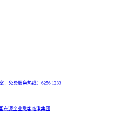
室，免费服务热线：6256 1233
国
东源企业
悉客
临港集团