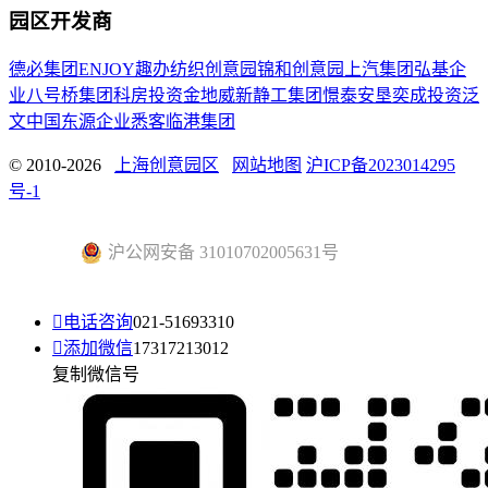
园区开发商
德必集团
ENJOY趣办
纺织创意园
锦和创意园
上汽集团
弘基企
业
八号桥集团
科房投资
金地威新
静工集团
憬泰
安垦
奕成投资
泛
文中国
东源企业
悉客
临港集团
© 2010-2026
上海创意园区
网站地图
沪ICP备2023014295
号-1
沪公网安备 31010702005631号

电话咨询
021-51693310

添加微信
17317213012
复制微信号