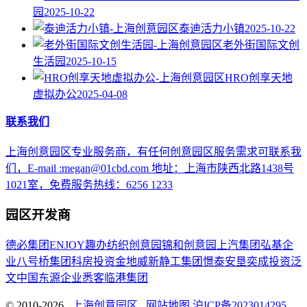
园
2025-10-22
泰迪活力小镇
2025-10-22
老外街国际文创
生活园
2025-10-15
HRO创享天地
虚拟办公
2025-04-08
联系我们
上海创意园区专业服务商，有任何创意园区服务需求可联系我
们，E-mail :megan@01cbd.com 地址：上海市陕西北路1438号
1021室，免费服务热线：6256 1233
园区开发商
德必集团
ENJOY趣办
纺织创意园
锦和创意园
上汽集团
弘基企
业
八号桥集团
科房投资
金地威新
静工集团
憬泰
安垦
奕成投资
泛
文中国
东源企业
悉客
临港集团
© 2010-2026
上海创意园区
网站地图
沪ICP备2023014295