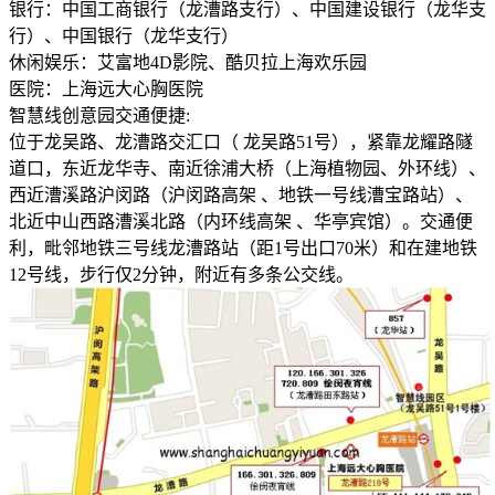
银行：中国工商银行（龙漕路支行）、中国建设银行（龙华支
行）、中国银行（龙华支行）
休闲娱乐：艾富地4D影院、酷贝拉上海欢乐园
医院：上海远大心胸医院
智慧线创意园交通便捷:
位于龙吴路、龙漕路交汇口（ 龙吴路51号），紧靠龙耀路隧
道口，东近龙华寺、南近徐浦大桥（上海植物园、外环线）、
西近漕溪路沪闵路（沪闵路高架 、地铁一号线漕宝路站）、
北近中山西路漕溪北路（内环线高架 、华亭宾馆）。交通便
利，毗邻地铁三号线龙漕路站（距1号出口70米）和在建地铁
12号线，步行仅2分钟，附近有多条公交线。