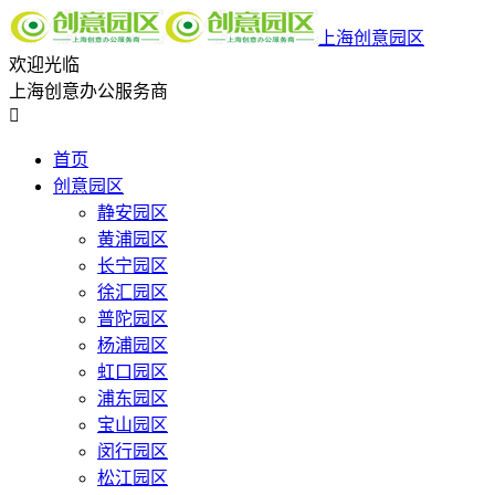
上海创意园区
欢迎光临
上海创意办公服务商

首页
创意园区
静安园区
黄浦园区
长宁园区
徐汇园区
普陀园区
杨浦园区
虹口园区
浦东园区
宝山园区
闵行园区
松江园区