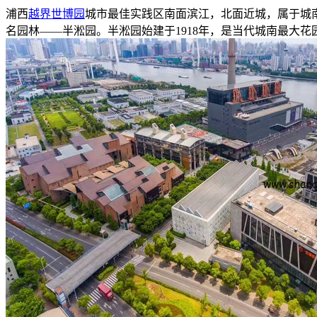
浦西
越界世博园
城市最佳实践区南面滨江，北面近城，属于城
名园林——半淞园。半淞园始建于1918年，是当代城南最大