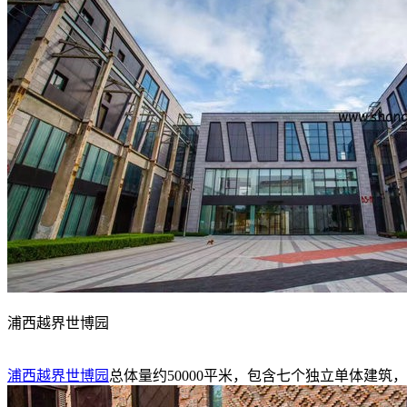
浦西越界世博园
浦西越界世博园
总体量约50000平米，包含七个独立单体建筑