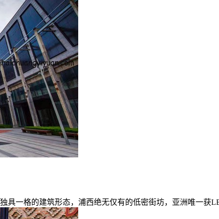
，独具一格的建筑形态，浦西绝无仅有的低密街坊，亚洲唯一获LE