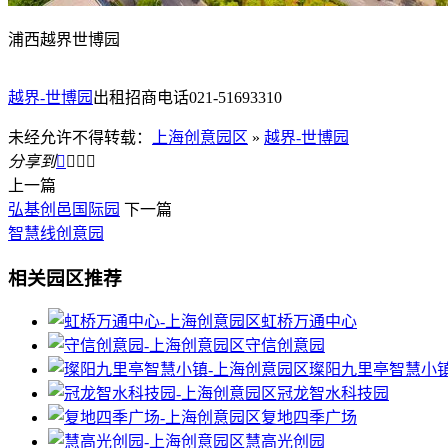
浦西越界世博园
越界-世博园
出租招商电话021-51693310
未经允许不得转载：
上海创意园区
»
越界-世博园
分享到




上一篇
弘基创邑国际园
下一篇
智慧线创意园
相关园区推荐
虹桥万通中心
守信创意园
璨阳九里亭智慧小
冠龙智水科技园
复地四季广场
慧高光创园