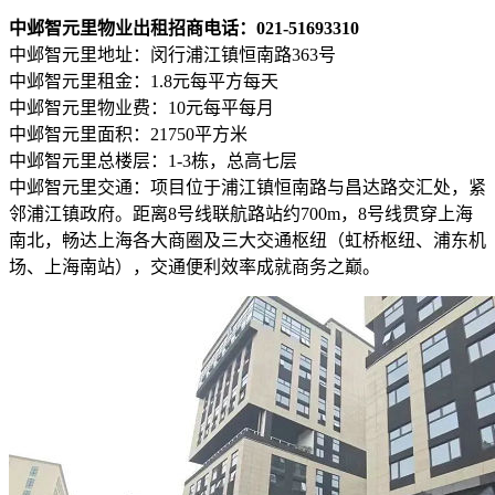
中邺智元里物业出租招商电话：021-51693310
中邺智元里地址：闵行浦江镇恒南路363号
中邺智元里租金：1.8元每平方每天
中邺智元里物业费：10元每平每月
中邺智元里面积：21750平方米
中邺智元里总楼层：1-3栋，总高七层
中邺智元里交通：项目位于浦江镇恒南路与昌达路交汇处，紧
邻浦江镇政府。距离8号线联航路站约700m，8号线贯穿上海
南北，畅达上海各大商圈及三大交通枢纽（虹桥枢纽、浦东机
场、上海南站），交通便利效率成就商务之巅。