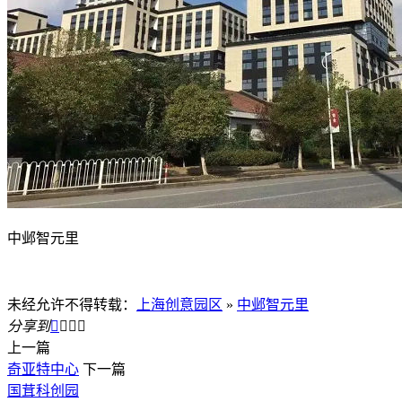
中邺智元里
未经允许不得转载：
上海创意园区
»
中邺智元里
分享到




上一篇
奇亚特中心
下一篇
国茸科创园