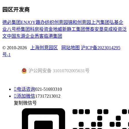
园区开发商
德必集团
ENJOY趣办
纺织创意园
锦和创意园
上汽集团
弘基企
业
八号桥集团
科房投资
金地威新
静工集团
憬泰
安垦
奕成投资
泛
文中国
东源企业
悉客
临港集团
© 2010-2026
上海创意园区
网站地图
沪ICP备2023014295
号-1
沪公网安备 31010702005631号

电话咨询
021-51693310

添加微信
17317213012
复制微信号