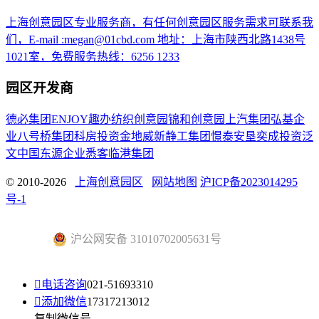
上海创意园区专业服务商，有任何创意园区服务需求可联系我
们，E-mail :megan@01cbd.com 地址：上海市陕西北路1438号
1021室，免费服务热线：6256 1233
园区开发商
德必集团
ENJOY趣办
纺织创意园
锦和创意园
上汽集团
弘基企
业
八号桥集团
科房投资
金地威新
静工集团
憬泰
安垦
奕成投资
泛
文中国
东源企业
悉客
临港集团
© 2010-2026
上海创意园区
网站地图
沪ICP备2023014295
号-1
沪公网安备 31010702005631号

电话咨询
021-51693310

添加微信
17317213012
复制微信号