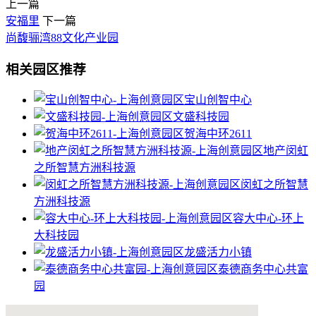
上一篇
安福里
下一篇
尚馥骊湾88文化产业园
相关园区推荐
宝山创智中心
文盛科技园
贺海中环2611
地产闵虹
之所智慧方洲科技源
闵虹之所智慧
方洲科技源
容大中心-环上
大科技园
龙盛活力小镇
泰德商务中心共富
园