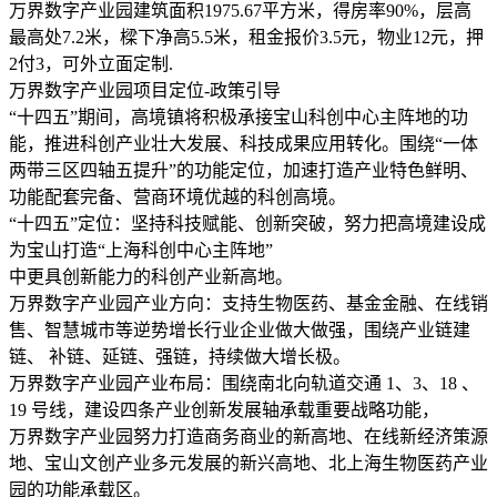
万界数字产业园建筑面积1975.67平方米，得房率90%，层高
最高处7.2米，樑下净高5.5米，租金报价3.5元，物业12元，押
2付3，可外立面定制.
万界数字产业园项目定位-政策引导
“十四五”期间，高境镇将积极承接宝山科创中心主阵地的功
能，推进科创产业壮大发展、科技成果应用转化。围绕“一体
两带三区四轴五提升”的功能定位，加速打造产业特色鲜明、
功能配套完备、营商环境优越的科创高境。
“十四五”定位：坚持科技赋能、创新突破，努力把高境建设成
为宝山打造“上海科创中心主阵地”
中更具创新能力的科创产业新高地。
万界数字产业园产业方向：支持生物医药、基金金融、在线销
售、智慧城市等逆势增长行业企业做大做强，围绕产业链建
链、 补链、延链、强链，持续做大增长极。
万界数字产业园产业布局：围绕南北向轨道交通 1、3、18 、
19 号线，建设四条产业创新发展轴承载重要战略功能，
万界数字产业园努力打造商务商业的新高地、在线新经济策源
地、宝山文创产业多元发展的新兴高地、北上海生物医药产业
园的功能承载区。