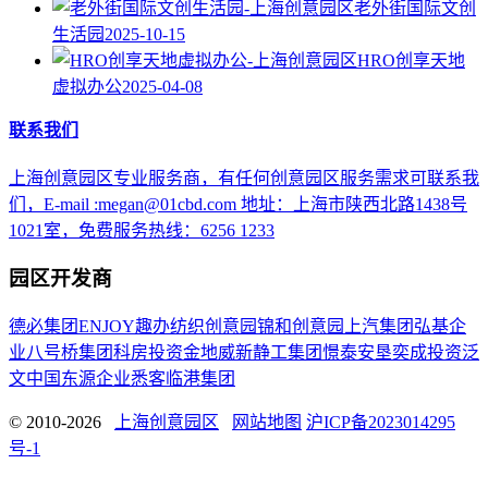
老外街国际文创
生活园
2025-10-15
HRO创享天地
虚拟办公
2025-04-08
联系我们
上海创意园区专业服务商，有任何创意园区服务需求可联系我
们，E-mail :megan@01cbd.com 地址：上海市陕西北路1438号
1021室，免费服务热线：6256 1233
园区开发商
德必集团
ENJOY趣办
纺织创意园
锦和创意园
上汽集团
弘基企
业
八号桥集团
科房投资
金地威新
静工集团
憬泰
安垦
奕成投资
泛
文中国
东源企业
悉客
临港集团
© 2010-2026
上海创意园区
网站地图
沪ICP备2023014295
号-1