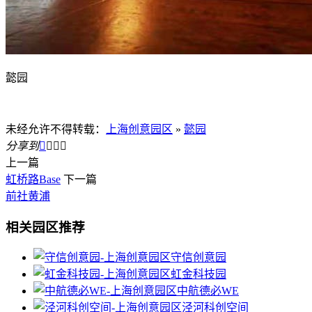
懿园
未经允许不得转载：
上海创意园区
»
懿园
分享到




上一篇
虹桥路Base
下一篇
前社黄浦
相关园区推荐
守信创意园
虹金科技园
中航德必WE
泾河科创空间