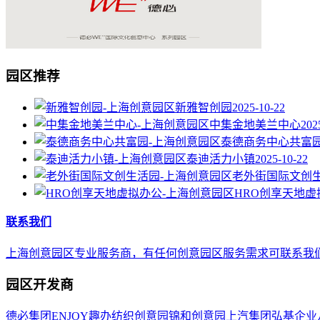
园区推荐
新雅智创园
2025-10-22
中集金地美兰中心
202
泰德商务中心共富
泰迪活力小镇
2025-10-22
老外街国际文创
HRO创享天地虚
联系我们
上海创意园区专业服务商，有任何创意园区服务需求可联系我们，E-mail 
园区开发商
德必集团
ENJOY趣办
纺织创意园
锦和创意园
上汽集团
弘基企业