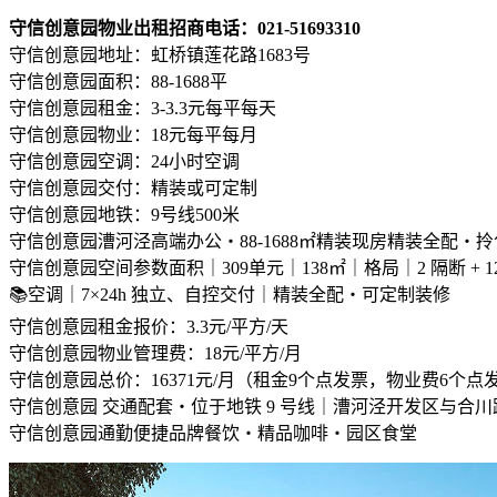
守信创意园物业出租招商电话：021-51693310
守信创意园地址：虹桥镇莲花路1683号
守信创意园面积：88-1688平
守信创意园租金：3-3.3元每平每天
守信创意园物业：18元每平每月
守信创意园空调：24小时空调
守信创意园交付：精装或可定制
守信创意园地铁：9号线500米
守信创意园漕河泾高端办公・88-1688㎡精装现房精装全配・
守信创意园空间参数面积｜309单元｜138㎡｜格局｜2 隔断 + 12 工
📚空调｜7×24h 独立、自控交付｜精装全配・可定制装修
守信创意园租金报价：3.3元/平方/天
守信创意园物业管理费：18元/平方/月
守信创意园总价：16371元/月（租金9个点发票，物业费6个点
守信创意园 交通配套・位于地铁 9 号线｜漕河泾开发区与合川路
守信创意园通勤便捷品牌餐饮・精品咖啡・园区食堂