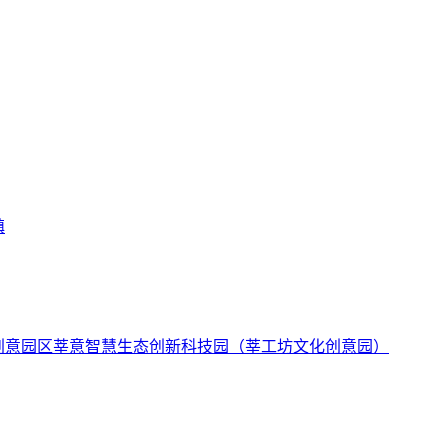
镇
莘意智慧生态创新科技园（莘工坊文化创意园）