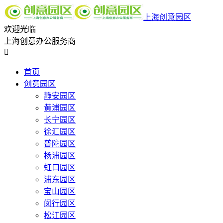
上海创意园区
欢迎光临
上海创意办公服务商

首页
创意园区
静安园区
黄浦园区
长宁园区
徐汇园区
普陀园区
杨浦园区
虹口园区
浦东园区
宝山园区
闵行园区
松江园区