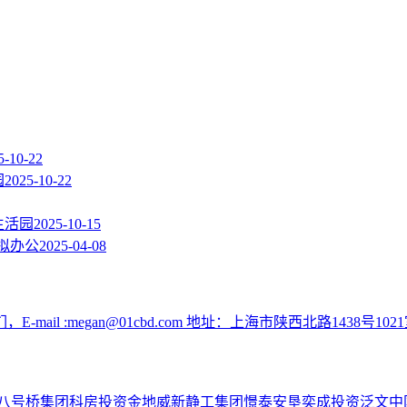
5-10-22
园
2025-10-22
生活园
2025-10-15
拟办公
2025-04-08
:megan@01cbd.com 地址：上海市陕西北路1438号1021
八号桥集团
科房投资
金地威新
静工集团
憬泰
安垦
奕成投资
泛文中