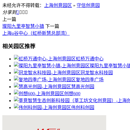
未经允许不得转载：
上海创意园区
»
守信创意园
分享到




上一篇
璨阳九里亭智慧小镇
下一篇
上海u谷中心（虹桥新慧总部湾）
相关园区推荐
虹桥万通中心
璨阳九里亭智慧小
冠龙智水科技园
复地四季广场
慧高光创园
创想600
伟创科创园