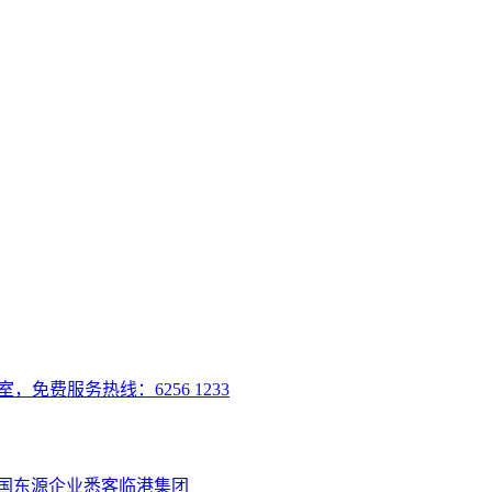
室，免费服务热线：6256 1233
国
东源企业
悉客
临港集团