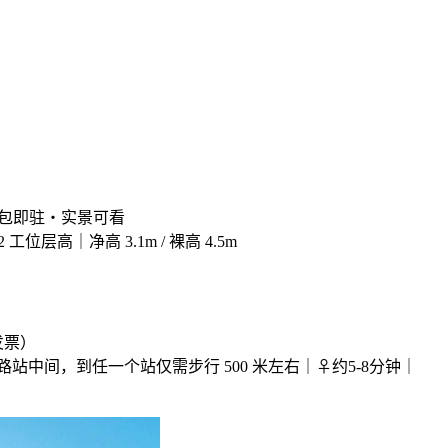
拎包即驻・实景可看
位层高｜净高 3.1m / 裸高 4.5m
发票）
站中间，到任一个站仅需步行 500 米左右｜‍♀约5-8分钟｜