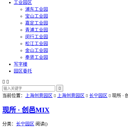
工业园区
浦东工业园
宝山工业园
嘉定工业园
青浦工业园
闵行工业园
松江工业园
金山工业园
奉贤工业园
写字楼
园区委托



当前位置：
上海创意园区
上海创意园区
长宁园区
现所 · 



现所 · 创邑MIX
分类：
长宁园区
阅读(
)