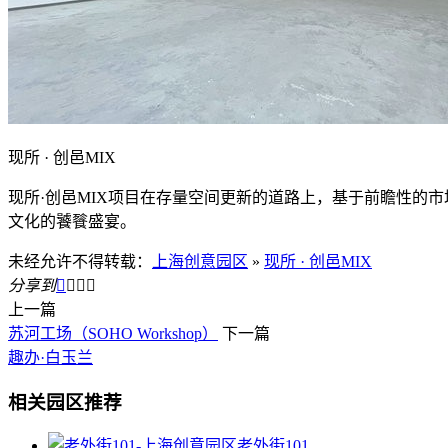
现所 · 创邑MIX
现所·创邑MIX项目在存量空间更新的道路上，基于前瞻性的
文化的饕餮盛宴。
未经允许不得转载：
上海创意园区
»
现所 · 创邑MIX
分享到




上一篇
苏河工场（SOHO Workshop）
下一篇
趣办·白玉兰
相关园区推荐
老外街101