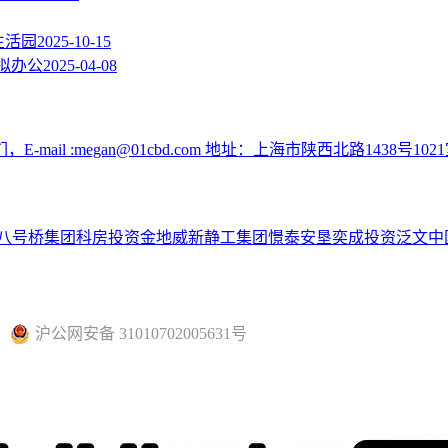
生活园
2025-10-15
拟办公
2025-04-08
:megan@01cbd.com 地址：上海市陕西北路1438号1021
八号桥集团
科房投资
金地威新
静工集团
憬泰
安垦
奕成投资
泛文中
沪公网安备 31010702005631号