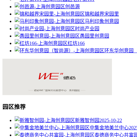
创邑源
锦和越界宋园里
马利印象创意园
时尚产业园
愚园里创意园
红坊166
环东华创意园
园区推荐
新雅智创园
2025-10-22
中集金地美兰中心
202
泰德商务中心共富