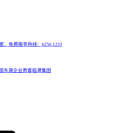
室，免费服务热线：6256 1233
国
东源企业
悉客
临港集团