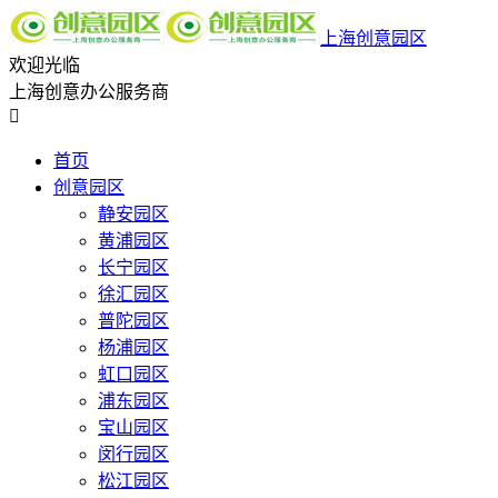
上海创意园区
欢迎光临
上海创意办公服务商

首页
创意园区
静安园区
黄浦园区
长宁园区
徐汇园区
普陀园区
杨浦园区
虹口园区
浦东园区
宝山园区
闵行园区
松江园区