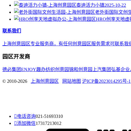
泰迪活力小镇
2025-10-22
老外街国际文创
HRO创享天地虚
联系我们
上海创意园区专业服务商，有任何创意园区服务需求可联系我们，E-mail 
园区开发商
德必集团
ENJOY趣办
纺织创意园
锦和创意园
上汽集团
弘基企业
© 2010-2026
上海创意园区
网站地图
沪ICP备2023014295号-1

电话咨询
021-51693310

添加微信
17317213012