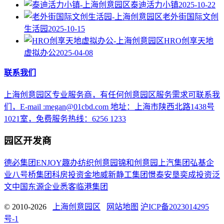
泰迪活力小镇
2025-10-22
老外街国际文创
生活园
2025-10-15
HRO创享天地
虚拟办公
2025-04-08
联系我们
上海创意园区专业服务商，有任何创意园区服务需求可联系我
们，E-mail :megan@01cbd.com 地址：上海市陕西北路1438号
1021室，免费服务热线：6256 1233
园区开发商
德必集团
ENJOY趣办
纺织创意园
锦和创意园
上汽集团
弘基企
业
八号桥集团
科房投资
金地威新
静工集团
憬泰
安垦
奕成投资
泛
文中国
东源企业
悉客
临港集团
© 2010-2026
上海创意园区
网站地图
沪ICP备2023014295
号-1