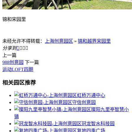
锦和宋园里
未经允许不得转载：
上海创意园区
»
锦和越界宋园里
分享到




上一篇
988创意园
下一篇
运动LOFT四期
相关园区推荐
虹桥万通中心
守信创意园
璨阳九里亭智慧小
镇
冠龙智水科技园
复地四季广场