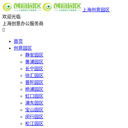
上海创意园区
欢迎光临
上海创意办公服务商

首页
创意园区
静安园区
黄浦园区
长宁园区
徐汇园区
普陀园区
杨浦园区
虹口园区
浦东园区
宝山园区
闵行园区
松江园区