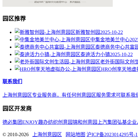
园区推荐
新雅智创园
2025-10-22
中集金地美兰中心
202
泰德商务中心共富
泰迪活力小镇
2025-10-22
老外街国际文创
HRO创享天地虚
联系我们
上海创意园区专业服务商，有任何创意园区服务需求可联系我们，E-mail 
园区开发商
德必集团
ENJOY趣办
纺织创意园
锦和创意园
上汽集团
弘基企业
© 2010-2026
上海创意园区
网站地图
沪ICP备2023014295号-1