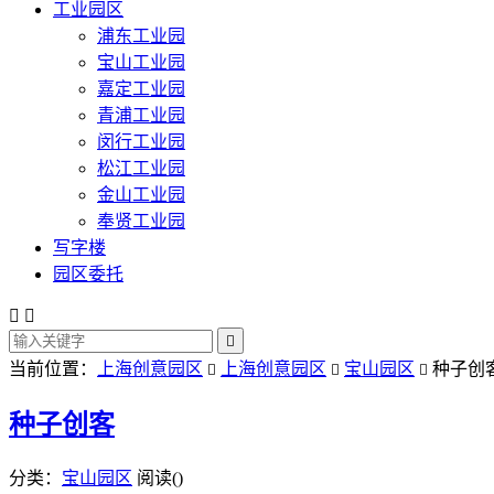
工业园区
浦东工业园
宝山工业园
嘉定工业园
青浦工业园
闵行工业园
松江工业园
金山工业园
奉贤工业园
写字楼
园区委托



当前位置：
上海创意园区
上海创意园区
宝山园区
种子创



种子创客
分类：
宝山园区
阅读(
)