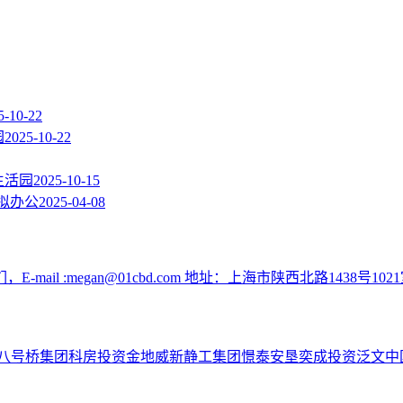
5-10-22
园
2025-10-22
生活园
2025-10-15
拟办公
2025-04-08
:megan@01cbd.com 地址：上海市陕西北路1438号1021
八号桥集团
科房投资
金地威新
静工集团
憬泰
安垦
奕成投资
泛文中