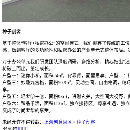
种子创客
基于整体“客厅+私密办公”的空间模式，我们抛弃了传统的工
感，做到客厅的多功能性和私密办公的产业单元式整体布局。
对于办公单元我们研发团队深度调研，多维分析，精心推出“
将破土而出，茁壮成长。
户型一：迷你小⑥，面积24㎡，背靠背，面壁思享。户型二：精
户型三：妙趣九宫格，面积50.9㎡，灵动空间，自由格调，精
享。
户型五：轻奢⑧＋⑧，面积93㎡，进财玄关，大空间大视野，典
户型六：臻品乐活，面积113㎡，独立接待区，尊享礼遇，独
变成了时尚奢华的享受。
未经允许不得转载：
上海创意园区
»
种子创客
分享到



