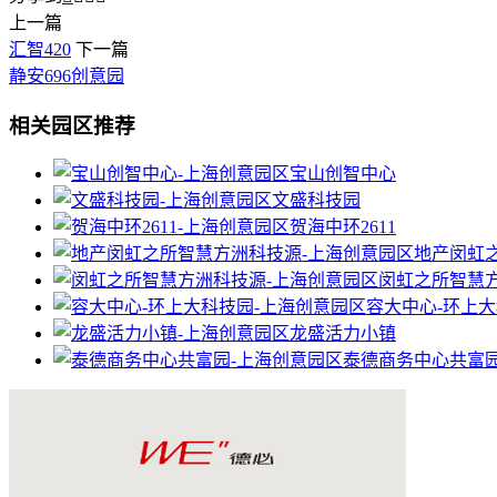
上一篇
汇智420
下一篇
静安696创意园
相关园区推荐
宝山创智中心
文盛科技园
贺海中环2611
地产闵虹
闵虹之所智慧
容大中心-环上
龙盛活力小镇
泰德商务中心共富