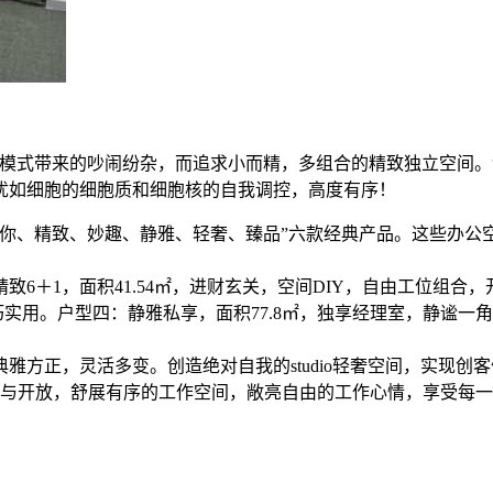
位模式带来的吵闹纷杂，而追求小而精，多组合的精致独立空间
犹如细胞的细胞质和细胞核的自我调控，高度有序！
迷你、精致、妙趣、静雅、轻奢、臻品”六款经典产品。这些办公
致6＋1，面积41.54㎡，进财玄关，空间DIY，自由工位组合
巧实用。户型四：静雅私享，面积77.8㎡，独享经理室，静谧一
雅方正，灵活多变。创造绝对自我的studio轻奢空间，实现
立与开放，舒展有序的工作空间，敞亮自由的工作心情，享受每