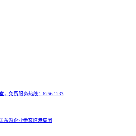
室，免费服务热线：6256 1233
国
东源企业
悉客
临港集团