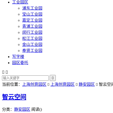
工业园区
浦东工业园
宝山工业园
嘉定工业园
青浦工业园
闵行工业园
松江工业园
金山工业园
奉贤工业园
写字楼
园区委托



当前位置：
上海创意园区
上海创意园区
静安园区
智云空



智云空间
分类：
静安园区
阅读(
)