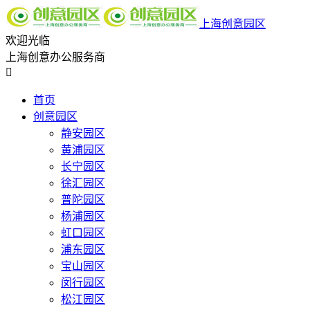
上海创意园区
欢迎光临
上海创意办公服务商

首页
创意园区
静安园区
黄浦园区
长宁园区
徐汇园区
普陀园区
杨浦园区
虹口园区
浦东园区
宝山园区
闵行园区
松江园区