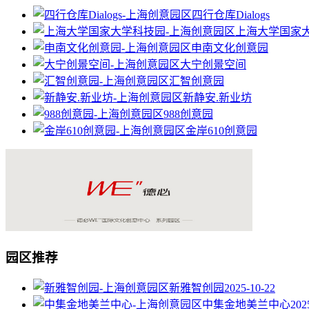
四行仓库Dialogs
上海大学国家
申南文化创意园
大宁创景空间
汇智创意园
新静安.新业坊
988创意园
金岸610创意园
园区推荐
新雅智创园
2025-10-22
中集金地美兰中心
202