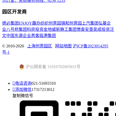
1021室，免费服务热线：6256 1233
园区开发商
德必集团
ENJOY趣办
纺织创意园
锦和创意园
上汽集团
弘基企
业
八号桥集团
科房投资
金地威新
静工集团
憬泰
安垦
奕成投资
泛
文中国
东源企业
悉客
临港集团
© 2010-2026
上海创意园区
网站地图
沪ICP备2023014295
号-1
沪公网安备 31010702005631号

电话咨询
021-51693310

添加微信
17317213012
复制微信号