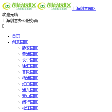
上海创意园区
欢迎光临
上海创意办公服务商

首页
创意园区
静安园区
黄浦园区
长宁园区
徐汇园区
普陀园区
杨浦园区
虹口园区
浦东园区
宝山园区
闵行园区
松江园区