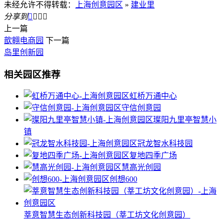
未经允许不得转载：
上海创意园区
»
建业里
分享到




上一篇
歆翱电商园
下一篇
岛里创新园
相关园区推荐
虹桥万通中心
守信创意园
璨阳九里亭智慧小
镇
冠龙智水科技园
复地四季广场
慧高光创园
创想600
莘意智慧生态创新科技园（莘工坊文化创意园）