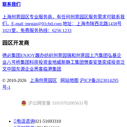
联系我们
上海创意园区专业服务商，有任何创意园区服务需求可联系我
们，E-mail :megan@01cbd.com 地址：上海市陕西北路1438号
1021室，免费服务热线：6256 1233
园区开发商
德必集团
ENJOY趣办
纺织创意园
锦和创意园
上汽集团
弘基企
业
八号桥集团
科房投资
金地威新
静工集团
憬泰
安垦
奕成投资
泛
文中国
东源企业
悉客
临港集团
© 2010-2026
上海创意园区
网站地图
沪ICP备2023014295
号-1
沪公网安备 31010702005631号

电话咨询
021-51693310