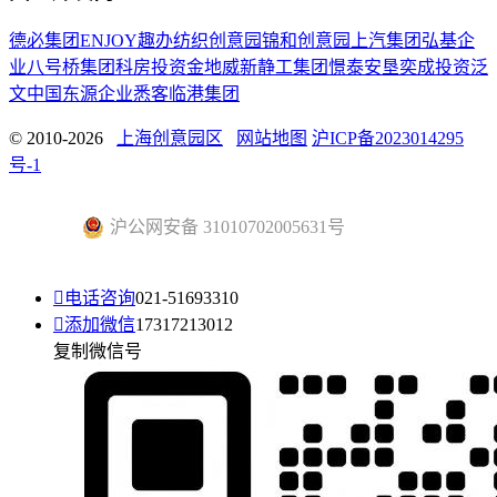
德必集团
ENJOY趣办
纺织创意园
锦和创意园
上汽集团
弘基企
业
八号桥集团
科房投资
金地威新
静工集团
憬泰
安垦
奕成投资
泛
文中国
东源企业
悉客
临港集团
© 2010-2026
上海创意园区
网站地图
沪ICP备2023014295
号-1
沪公网安备 31010702005631号

电话咨询
021-51693310

添加微信
17317213012
复制微信号