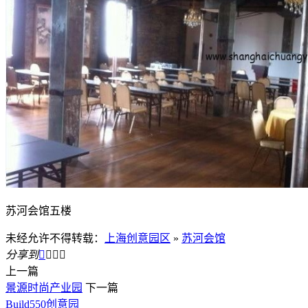
苏河会馆五楼
未经允许不得转载：
上海创意园区
»
苏河会馆
分享到




上一篇
景源时尚产业园
下一篇
Build550创意园