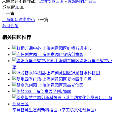
未经允许不得转载：
上海创意园区
»
景源时尚产业园
分享到




上一篇
上海国际时尚中心
下一篇
苏河会馆
相关园区推荐
虹桥万通中心
守信创意园
璨阳九里亭智慧小
镇
冠龙智水科技园
复地四季广场
慧高光创园
创想600
莘意智慧生态创新科技园（莘工坊文化创意园）