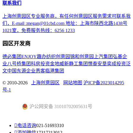
联系我们
上海创意园区专业服务商，有任何创意园区服务需求可联系我
们，E-mail :megan@01cbd.com 地址：上海市陕西北路1438号
1021室，免费服务热线：6256 1233
园区开发商
德必集团
ENJOY趣办
纺织创意园
锦和创意园
上汽集团
弘基企
业
八号桥集团
科房投资
金地威新
静工集团
憬泰
安垦
奕成投资
泛
文中国
东源企业
悉客
临港集团
© 2010-2026
上海创意园区
网站地图
沪ICP备2023014295
号-1
沪公网安备 31010702005631号

电话咨询
021-51693310

添加微信
17317213012