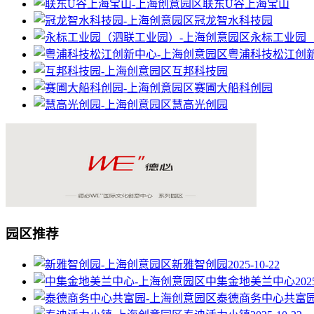
联东U谷上海宝山
冠龙智水科技园
永标工业园
粤浦科技松江创
互邦科技园
赛圃大船科创园
慧高光创园
园区推荐
新雅智创园
2025-10-22
中集金地美兰中心
202
泰德商务中心共富