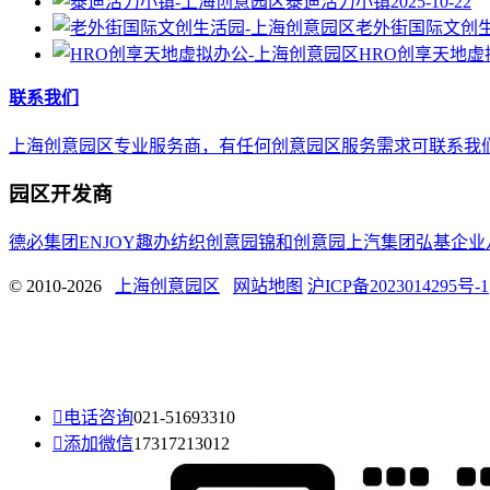
泰迪活力小镇
2025-10-22
老外街国际文创
HRO创享天地虚
联系我们
上海创意园区专业服务商，有任何创意园区服务需求可联系我们，E-mail 
园区开发商
德必集团
ENJOY趣办
纺织创意园
锦和创意园
上汽集团
弘基企业
© 2010-2026
上海创意园区
网站地图
沪ICP备2023014295号-1

电话咨询
021-51693310

添加微信
17317213012