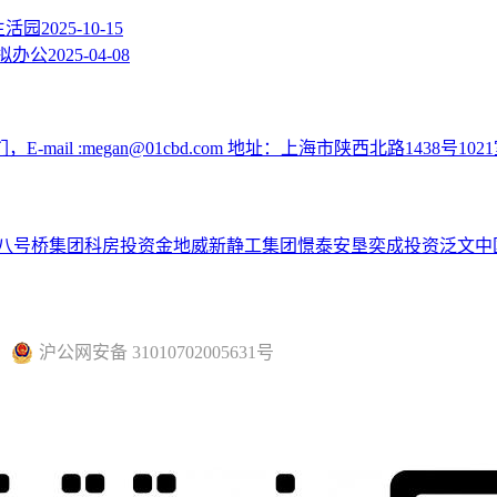
生活园
2025-10-15
拟办公
2025-04-08
:megan@01cbd.com 地址：上海市陕西北路1438号1021
八号桥集团
科房投资
金地威新
静工集团
憬泰
安垦
奕成投资
泛文中
沪公网安备 31010702005631号