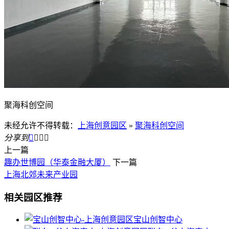
聚海科创空间
未经允许不得转载：
上海创意园区
»
聚海科创空间
分享到




上一篇
趣办世博园（华泰金融大厦）
下一篇
上海北郊未来产业园
相关园区推荐
宝山创智中心