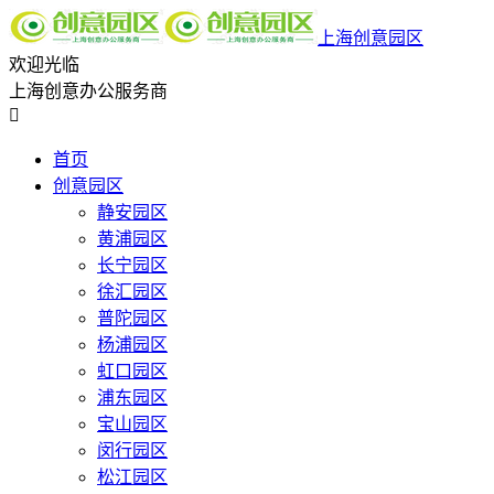
上海创意园区
欢迎光临
上海创意办公服务商

首页
创意园区
静安园区
黄浦园区
长宁园区
徐汇园区
普陀园区
杨浦园区
虹口园区
浦东园区
宝山园区
闵行园区
松江园区