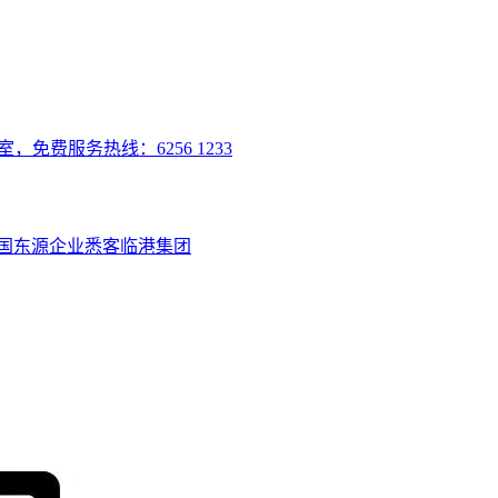
室，免费服务热线：6256 1233
国
东源企业
悉客
临港集团