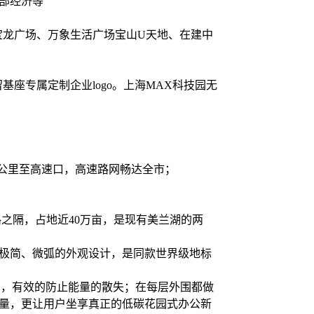
部经济等
宝龙广场、万象生活广场宝山U天地、在建中
座专属定制企业logo。上海MAX科技园无
5公里至高速口，高速路网畅达全市；
。
之隔，占地近40万亩，是现有美兰湖的两
，极简、微弧的外观设计，是同款世界级地标
用，有效的防止能量的散失；在每层外围都做
质量，更让用户坐享真正的低碳花园式办公新