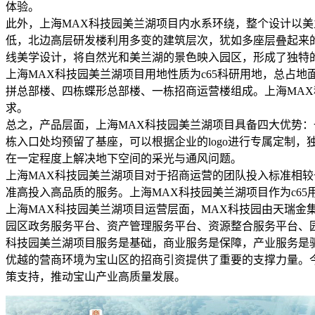
体验。
此外，上海MAX科技园美兰湖项目内水系环绕，整个设计以美
低，北边高层研发楼利用多变的建筑层次，犹如多座层叠起来的
线美学设计，将自然光和美兰湖的景色映入园区，形成了独特
上海MAX科技园美兰湖项目用地性质为c65科研用地，总占地面积
拼总部楼、四栋蝶形总部楼、一栋招商运营楼组成。上海MAX
求。
总之，产品层面，上海MAX科技园美兰湖项目具备四大优势：
栋入口处均预留了基座，可以根据企业的logo进行专属定制
在一定程度上解决地下空间的采光与通风问题。
上海MAX科技园美兰湖项目对于招商运营的团队投入标准相较
准高投入高品质的服务。上海MAX科技园美兰湖项目作为c65用
上海MAX科技园美兰湖项目运营层面，MAX科技园由天瑞
园区政务服务平台、资产管理服务平台、资源整合服务平台、
科技园美兰湖项目服务是基础，商业服务是保障，产业服务是
优越的营商环境为宝山区的招商引资提供了重要的支撑力量。今
策支持，推动宝山产业高质量发展。