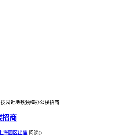
科技园近地铁独幢办公楼招商
楼招商
上海园区出售
阅读(
)