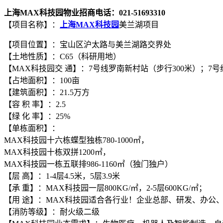
上海MAX科技园物业招商电话：021-51693310
【项目名称】：
上海MAX科技园
美兰湖项目
【项目位置】：宝山区沪太路与美兰湖路交界处
【土地性质】：C65（科研用地）
【MAX科技园交 通】：7号线罗南新村站（步行300米）；7号
【占地面积】：100亩
【建筑面积】：21.5万方
【容 积 率】：2.5
【绿 化 率】：25%
【单栋面积】：
MAX科技园十六栋蝶型独栋780-1000㎡，
MAX科技园十栋双拼1200㎡，
MAX科技园一栋五联排986-1160㎡（独门独户）
【层 高】：1-4层4.5米，5层3.9米
【承 重】：MAX科技园一层800KG/㎡，2-5层600KG/㎡；
【用 途】：MAX科技园适合各行业！企业总部、研发、办公
【消防等级】：耐火级二级