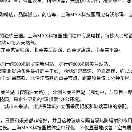
自动化产业，智能装备，精密仪器，关键核心部件，精尖项目，总
店、咖啡店，品牌饭店，药店等，上海MAX科技园周边有沃尔玛、
的独栋王国。上海MAX科技园独门独户专属电梯，每栋入口预留基
栋均可接入天然气。
置东至羌家宅路、北至美兰湖路、西至罗店路、南至美平路。
步行约500米到罗南新村站，步行约800米到美兰湖站；
海市南北贯通条件最好的主干线；西侧沪崇高速、沪嘉高速，约1.
作为沪通高铁、北沿江高铁的重要节点，距离项目仅15分钟车程
—美兰湖（仅隔沪太路），北侧为美兰西湖（规划中，与项目一路
技园，是企业寻觅的“理想型”办公环境。
——城市未来派，此派系建筑外立面采用铝板和玻璃幕墙的搭配
开阔，日照和采光都非常好，并且这种玻璃有隔音隔热防辐射的作
生长。上海MAX科技园楼体空中绿化，不仅显著地改善了空气