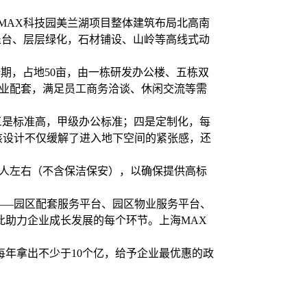
MAX科技园美兰湖项目整体建筑布局北高南
退台、层层绿化，石材铺设、山岭等高线式动
目一期，占地50亩，由一栋研发办公楼、五栋双
商业配套，满足员工商务洽谈、休闲交流等需
三是标准高，甲级办公标准；四是定制化，每
该设计不仅缓解了进入地下空间的紧张感，还
0人左右（不含保洁保安），以确保提供高标
——园区配套服务平台、园区物业服务平台、
此助力企业成长发展的每个环节。上海MAX
每年拿出不少于10个亿，给予企业最优惠的政