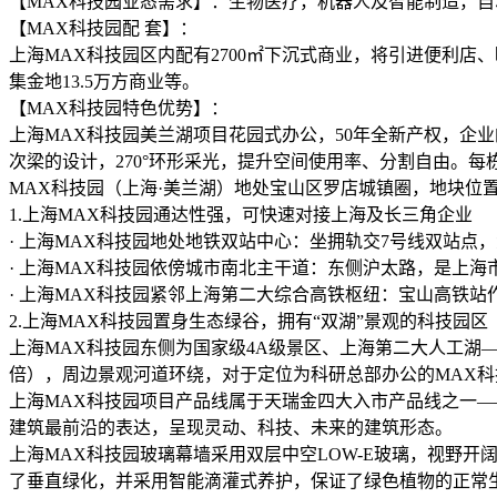
【MAX科技园业态需求】：生物医疗，机器人及智能制造，
【MAX科技园配 套】：
上海MAX科技园区内配有2700㎡下沉式商业，将引进便利
集金地13.5万方商业等。
【MAX科技园特色优势】：
上海MAX科技园美兰湖项目花园式办公，50年全新产权，企业
次梁的设计，270°环形采光，提升空间使用率、分割自由。每
MAX科技园（上海·美兰湖）地处宝山区罗店城镇圈，地块位
1.上海MAX科技园通达性强，可快速对接上海及长三角企业
· 上海MAX科技园地处地铁双站中心：坐拥轨交7号线双站点，
· 上海MAX科技园依傍城市南北主干道：东侧沪太路，是上
· 上海MAX科技园紧邻上海第二大综合高铁枢纽：宝山高铁站
2.上海MAX科技园置身生态绿谷，拥有“双湖”景观的科技园区
上海MAX科技园东侧为国家级4A级景区、上海第二大人工湖
倍），周边景观河道环绕，对于定位为科研总部办公的MAX科
上海MAX科技园项目产品线属于天瑞金四大入市产品线之一
建筑最前沿的表达，呈现灵动、科技、未来的建筑形态。
上海MAX科技园玻璃幕墙采用双层中空LOW-E玻璃，视野
了垂直绿化，并采用智能滴灌式养护，保证了绿色植物的正常