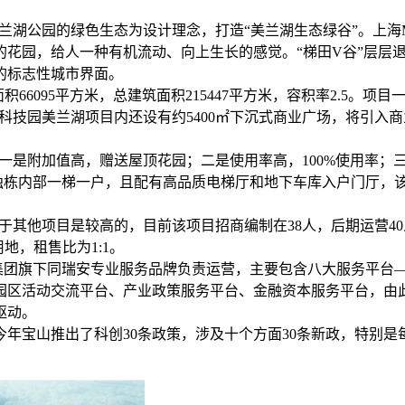
兰湖公园的绿色生态为设计理念，打造“美兰湖生态绿谷”。上海
花园，给人一种有机流动、向上生长的感觉。“梯田V谷”层层
的标志性城市界面。
66095平方米，总建筑面积215447平方米，容积率2.5。项
科技园美兰湖项目内还设有约5400㎡下沉式商业广场，将引入
一是附加值高，赠送屋顶花园；二是使用率高，100%使用率；
，独栋内部一梯一户，且配有高品质电梯厅和地下车库入户门厅，
于其他项目是较高的，目前该项目招商编制在38人，后期运营4
地，租售比为1:1。
金集团旗下同瑞安专业服务品牌负责运营，主要包含八大服务平台
园区活动交流平台、产业政策服务平台、金融资本服务平台，由
驱动。
年宝山推出了科创30条政策，涉及十个方面30条新政，特别是