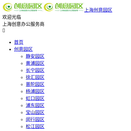
上海创意园区
欢迎光临
上海创意办公服务商

首页
创意园区
静安园区
黄浦园区
长宁园区
徐汇园区
普陀园区
杨浦园区
虹口园区
浦东园区
宝山园区
闵行园区
松江园区