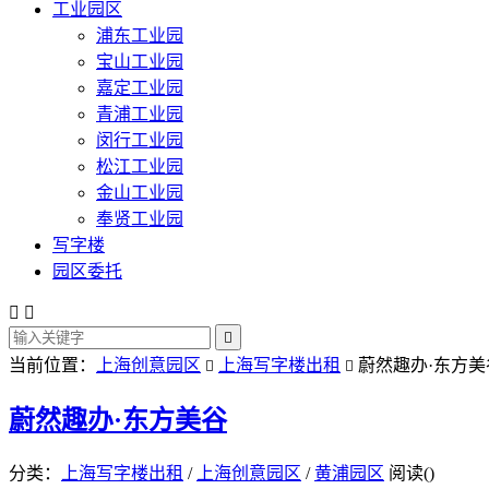
工业园区
浦东工业园
宝山工业园
嘉定工业园
青浦工业园
闵行工业园
松江工业园
金山工业园
奉贤工业园
写字楼
园区委托



当前位置：
上海创意园区
上海写字楼出租
蔚然趣办·东方美


蔚然趣办·东方美谷
分类：
上海写字楼出租
/
上海创意园区
/
黄浦园区
阅读(
)