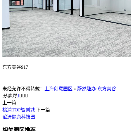
东方美谷917
未经允许不得转载：
上海创意园区
»
蔚然趣办·东方美谷
分享到




上一篇
桃浦TOP智创城
下一篇
谊涛健康科技园
相关园区推荐