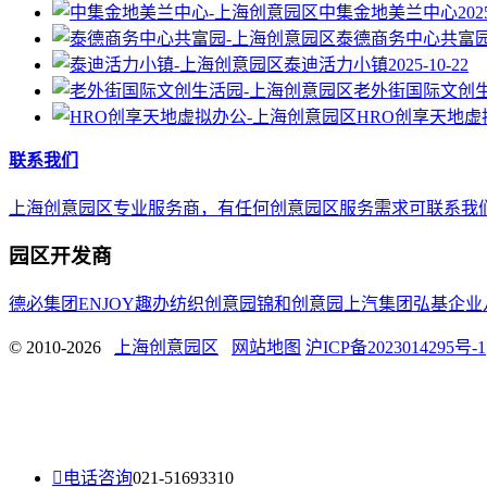
中集金地美兰中心
202
泰德商务中心共富
泰迪活力小镇
2025-10-22
老外街国际文创
HRO创享天地虚
联系我们
上海创意园区专业服务商，有任何创意园区服务需求可联系我们，E-mail 
园区开发商
德必集团
ENJOY趣办
纺织创意园
锦和创意园
上汽集团
弘基企业
© 2010-2026
上海创意园区
网站地图
沪ICP备2023014295号-1

电话咨询
021-51693310