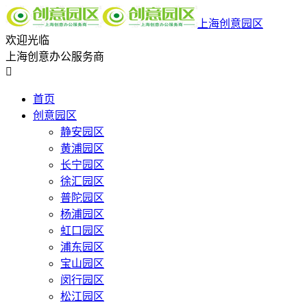
上海创意园区
欢迎光临
上海创意办公服务商

首页
创意园区
静安园区
黄浦园区
长宁园区
徐汇园区
普陀园区
杨浦园区
虹口园区
浦东园区
宝山园区
闵行园区
松江园区