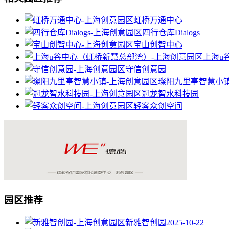
虹桥万通中心
四行仓库Dialogs
宝山创智中心
上海u
守信创意园
璨阳九里亭智慧小
冠龙智水科技园
轻客众创空间
园区推荐
新雅智创园
2025-10-22