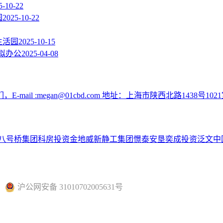
5-10-22
园
2025-10-22
生活园
2025-10-15
拟办公
2025-04-08
:megan@01cbd.com 地址：上海市陕西北路1438号1021
八号桥集团
科房投资
金地威新
静工集团
憬泰
安垦
奕成投资
泛文中
沪公网安备 31010702005631号