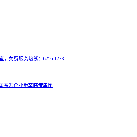
室，免费服务热线：6256 1233
国
东源企业
悉客
临港集团