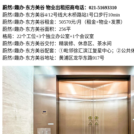
蔚然//趣办·东方美谷 物业出租招商电话：021-51693310
蔚然//趣办·东方美谷4/12号线大木桥路站1号口步行10min
蔚然//趣办·东方美谷租金：50570元/月（租金+物业+发票）
蔚然//趣办·东方美谷面积：256平
格局：22个工位+3个独立办公室+1个会议室
蔚然//趣办·东方美谷交付：精装修、休息区、茶水间
蔚然//趣办·东方美谷配套：①毗邻徐汇滨江复星中心；②公共
蔚然//趣办·东方美谷地址：黄浦区龙华东路917号