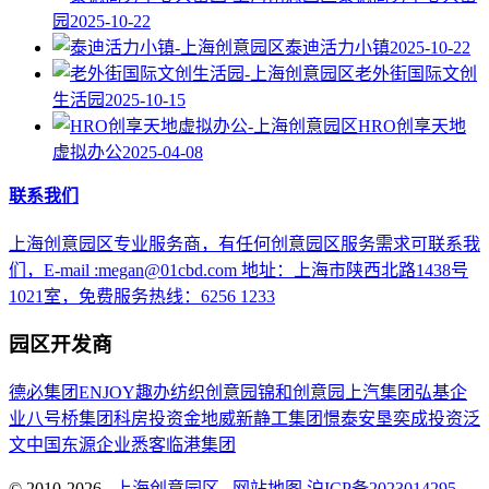
园
2025-10-22
泰迪活力小镇
2025-10-22
老外街国际文创
生活园
2025-10-15
HRO创享天地
虚拟办公
2025-04-08
联系我们
上海创意园区专业服务商，有任何创意园区服务需求可联系我
们，E-mail :megan@01cbd.com 地址：上海市陕西北路1438号
1021室，免费服务热线：6256 1233
园区开发商
德必集团
ENJOY趣办
纺织创意园
锦和创意园
上汽集团
弘基企
业
八号桥集团
科房投资
金地威新
静工集团
憬泰
安垦
奕成投资
泛
文中国
东源企业
悉客
临港集团
© 2010-2026
上海创意园区
网站地图
沪ICP备2023014295