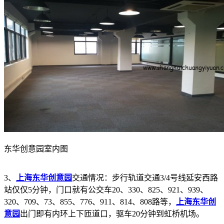
东华创意园室内图
3、
上海东华创意园
交通情况：步行轨道交通3/4号线延安西路
站仅仅5分钟，门口就有公交车20、330、825、921、939、
320、709、73、855、776、911、814、808路等，
上海东华创
意园
出门即有内环上下匝道口，驱车20分钟到虹桥机场。