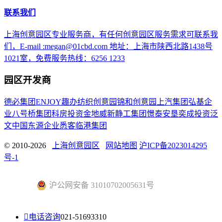
联系我们
上海创意园区专业服务商，有任何创意园区服务需求可联系我
们，E-mail :megan@01cbd.com 地址：上海市陕西北路1438号
1021室，免费服务热线：6256 1233
园区开发商
德必集团
ENJOY趣办
纺织创意园
锦和创意园
上汽集团
弘基企
业
八号桥集团
科房投资
金地威新
静工集团
憬泰
安垦
奕成投资
泛
文中国
东源企业
悉客
临港集团
© 2010-2026
上海创意园区
网站地图
沪ICP备2023014295
号-1
沪公网安备 31010702005631号

电话咨询
021-51693310