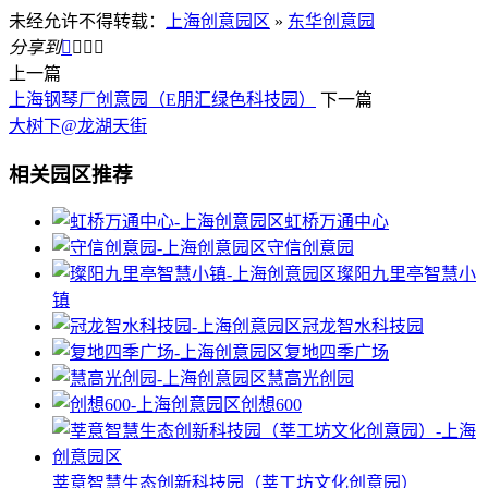
未经允许不得转载：
上海创意园区
»
东华创意园
分享到




上一篇
上海钢琴厂创意园（E朋汇绿色科技园）
下一篇
大树下@龙湖天街
相关园区推荐
虹桥万通中心
守信创意园
璨阳九里亭智慧小
镇
冠龙智水科技园
复地四季广场
慧高光创园
创想600
莘意智慧生态创新科技园（莘工坊文化创意园）