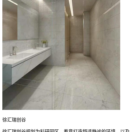
徐汇瑞创谷
徐汇瑞创谷规划为科研园区，着意打造舒适静谧的环境，以及