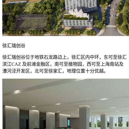
徐汇瑞创谷
徐汇瑞创谷位于地铁石龙路边上，徐汇区内中环，东可至徐汇
滨江CAZ 及前滩金融区，南可至植物园，西可至上海南站及
漕河泾开发区，北可至徐家汇，地理位置十分优越。