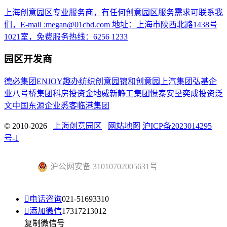
上海创意园区专业服务商，有任何创意园区服务需求可联系我
们，E-mail :megan@01cbd.com 地址：上海市陕西北路1438号
1021室，免费服务热线：6256 1233
园区开发商
德必集团
ENJOY趣办
纺织创意园
锦和创意园
上汽集团
弘基企
业
八号桥集团
科房投资
金地威新
静工集团
憬泰
安垦
奕成投资
泛
文中国
东源企业
悉客
临港集团
© 2010-2026
上海创意园区
网站地图
沪ICP备2023014295
号-1
沪公网安备 31010702005631号

电话咨询
021-51693310

添加微信
17317213012
复制微信号