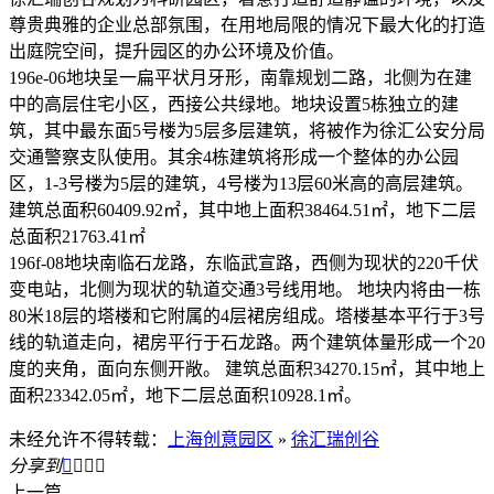
尊贵典雅的企业总部氛围，在用地局限的情况下最大化的打造
出庭院空间，提升园区的办公环境及价值。
196e-06地块呈一扁平状月牙形，南靠规划二路，北侧为在建
中的高层住宅小区，西接公共绿地。地块设置5栋独立的建
筑，其中最东面5号楼为5层多层建筑，将被作为徐汇公安分局
交通警察支队使用。其余4栋建筑将形成一个整体的办公园
区，1-3号楼为5层的建筑，4号楼为13层60米高的高层建筑。
建筑总面积60409.92㎡，其中地上面积38464.51㎡，地下二层
总面积21763.41㎡
196f-08地块南临石龙路，东临武宣路，西侧为现状的220千伏
变电站，北侧为现状的轨道交通3号线用地。 地块内将由一栋
80米18层的塔楼和它附属的4层裙房组成。塔楼基本平行于3号
线的轨道走向，裙房平行于石龙路。两个建筑体量形成一个20
度的夹角，面向东侧开敞。 建筑总面积34270.15㎡，其中地上
面积23342.05㎡，地下二层总面积10928.1㎡。
未经允许不得转载：
上海创意园区
»
徐汇瑞创谷
分享到




上一篇