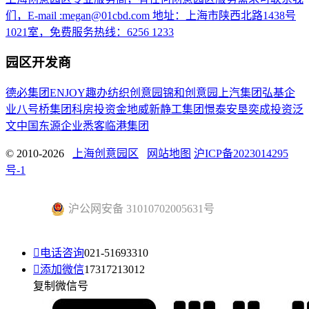
们，E-mail :megan@01cbd.com 地址：上海市陕西北路1438号
1021室，免费服务热线：6256 1233
园区开发商
德必集团
ENJOY趣办
纺织创意园
锦和创意园
上汽集团
弘基企
业
八号桥集团
科房投资
金地威新
静工集团
憬泰
安垦
奕成投资
泛
文中国
东源企业
悉客
临港集团
© 2010-2026
上海创意园区
网站地图
沪ICP备2023014295
号-1
沪公网安备 31010702005631号

电话咨询
021-51693310

添加微信
17317213012
复制微信号