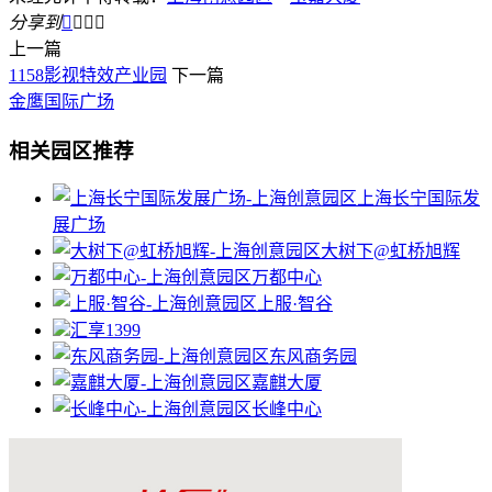
分享到




上一篇
1158影视特效产业园
下一篇
金鹰国际广场
相关园区推荐
上海长宁国际发
展广场
大树下@虹桥旭辉
万都中心
上服·智谷
汇享1399
东风商务园
嘉麒大厦
长峰中心