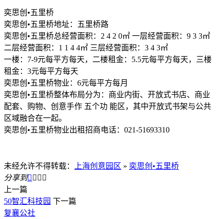
奕思创•五里桥
奕思创•五里桥地址：五里桥路
奕思创•五里桥总经营面积：2 4 2 0㎡ 一层经营面积：9 3 3㎡
二层经营面积：1 1 4 4㎡ 三层经营面积：3 4 3㎡
一楼：7-9元每平方每天，二楼租金：5.5元每平方每天，三楼
租金：3元每平方每天
奕思创•五里桥物业：6元每平方每月
奕思创•五里桥整体布局分为：商业内街、开放式书店、商业
配套、购物、创意手作 五个功 能区，其中开放式书架与公共
区域融合在一起。
奕思创•五里桥物业出租招商电话：021-51693310
未经允许不得转载：
上海创意园区
»
奕思创•五里桥
分享到




上一篇
50智汇科技园
下一篇
复襄公社