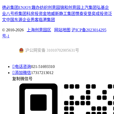
德必集团
ENJOY趣办
纺织创意园
锦和创意园
上汽集团
弘基企
业
八号桥集团
科房投资
金地威新
静工集团
憬泰
安垦
奕成投资
泛
文中国
东源企业
悉客
临港集团
© 2010-2026
上海创意园区
网站地图
沪ICP备2023014295
号-1
沪公网安备 31010702005631号

电话咨询
021-51693310

添加微信
17317213012
复制微信号