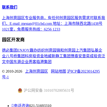
联系我们
上海创意园区专业服务商，有任何创意园区服务需求可联系我
们，E-mail :megan@01cbd.com 地址：上海市陕西北路1438号
1021室，免费服务热线：6256 1233
园区开发商
德必集团
ENJOY趣办
纺织创意园
锦和创意园
上汽集团
弘基企
业
八号桥集团
科房投资
金地威新
静工集团
憬泰
安垦
奕成投资
泛
文中国
东源企业
悉客
临港集团
© 2010-2026
上海创意园区
网站地图
沪ICP备2023014295
号-1
沪公网安备 31010702005631号

电话咨询
021-51693310