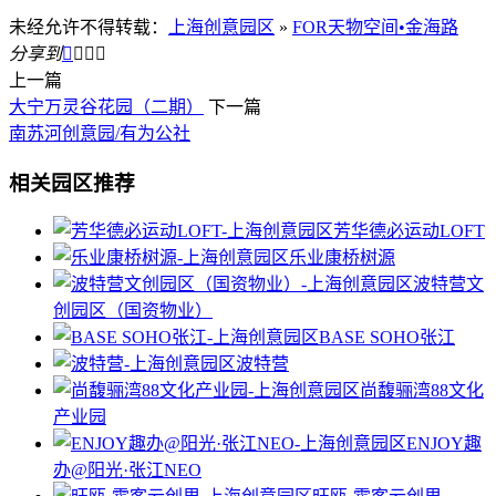
未经允许不得转载：
上海创意园区
»
FOR天物空间•金海路
分享到




上一篇
大宁万灵谷花园（二期）
下一篇
南苏河创意园/有为公社
相关园区推荐
芳华德必运动LOFT
乐业康桥树源
波特营文
创园区（国资物业）
BASE SOHO张江
波特营
尚馥骊湾88文化
产业园
ENJOY趣
办@阳光·张江NEO