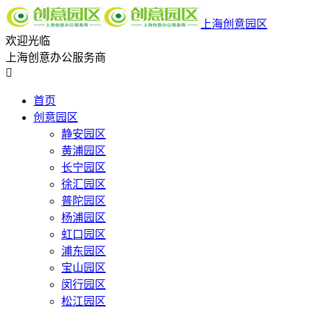
上海创意园区
欢迎光临
上海创意办公服务商

首页
创意园区
静安园区
黄浦园区
长宁园区
徐汇园区
普陀园区
杨浦园区
虹口园区
浦东园区
宝山园区
闵行园区
松江园区