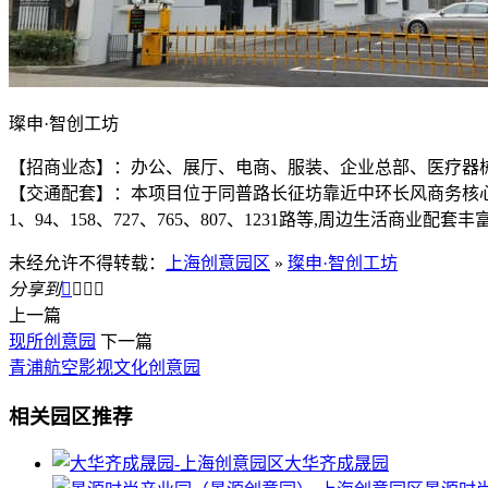
璨申·智创工坊
【招商业态】：办公、展厅、电商、服装、企业总部、医疗器
【交通配套】：本项目位于同普路长征坊靠近中环长风商务核心
1、94、158、727、765、807、1231路等,周边生活商
未经允许不得转载：
上海创意园区
»
璨申·智创工坊
分享到




上一篇
现所创意园
下一篇
青浦航空影视文化创意园
相关园区推荐
大华齐成晟园