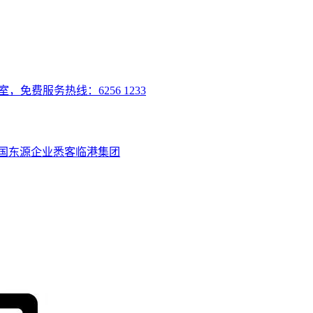
室，免费服务热线：6256 1233
国
东源企业
悉客
临港集团