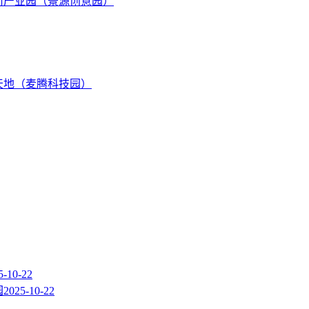
尚产业园（景源创意园）
天地（麦腾科技园）
5-10-22
园
2025-10-22