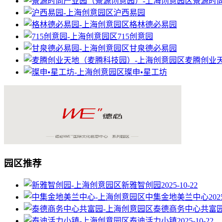
景源时
沪西易园
格林德必易园
715创意园
甘泉德必易园
麦腾创业
璨申•星工坊
园区推荐
新雅智创园
2025-10-22
中集金地美兰中心
202
泰德商务中心共富
泰迪活力小镇
2025-10-22