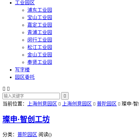
工业园区
浦东工业园
宝山工业园
嘉定工业园
青浦工业园
闵行工业园
松江工业园
金山工业园
奉贤工业园
写字楼
园区委托



当前位置：
上海创意园区
上海创意园区
普陀园区
璨申·智



璨申·智创工坊
分类：
普陀园区
阅读(
)