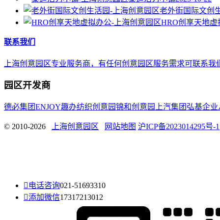
老外街国际文创
HRO创享天地虚
联系我们
上海创意园区专业服务商，有任何创意园区服务需求可联系我们，E-mail 
园区开发商
德必集团
ENJOY趣办
纺织创意园
锦和创意园
上汽集团
弘基企业
© 2010-2026
上海创意园区
网站地图
沪ICP备2023014295号-1

电话咨询
021-51693310

添加微信
17317213012