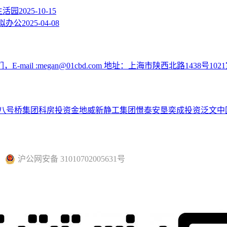
生活园
2025-10-15
拟办公
2025-04-08
:megan@01cbd.com 地址：上海市陕西北路1438号1021
八号桥集团
科房投资
金地威新
静工集团
憬泰
安垦
奕成投资
泛文中
沪公网安备 31010702005631号