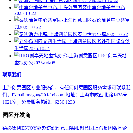
新雅智创园
2025-10-22
中集金地美兰中心
2025-10-22
泰德商务中心共富
园
2025-10-22
泰迪活力小镇
2025-10-22
老外街国际文创
生活园
2025-10-15
HRO创享天地
虚拟办公
2025-04-08
联系我们
上海创意园区专业服务商，有任何创意园区服务需求可联系我
们，E-mail :megan@01cbd.com 地址：上海市陕西北路1438号
1021室，免费服务热线：6256 1233
园区开发商
德必集团
ENJOY趣办
纺织创意园
锦和创意园
上汽集团
弘基企