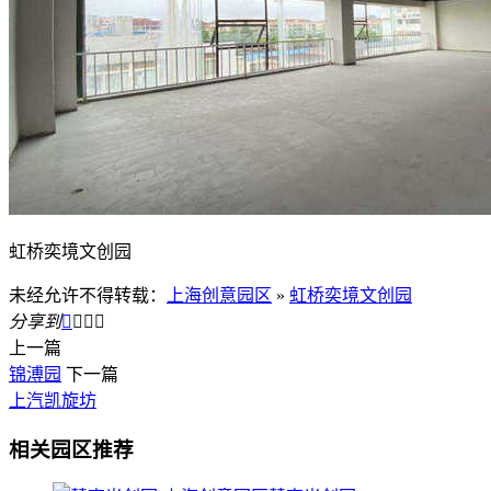
虹桥奕境文创园
未经允许不得转载：
上海创意园区
»
虹桥奕境文创园
分享到




上一篇
锦溥园
下一篇
上汽凯旋坊
相关园区推荐