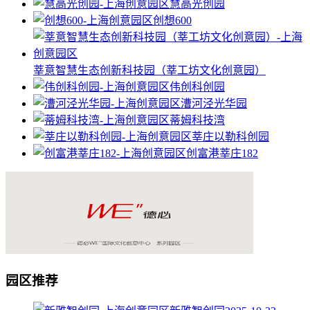
慧高光创园
创想600
莘意智慧生态创新科技园（莘工坊文化创意园）
伟创科创园
漕河泾光华园
蒂姆科技湾
莘庄以勒科创园
创富港莘庄182
园区推荐