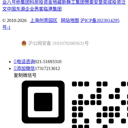
业
八号桥集团
科房投资
金地威新
静工集团
憬泰
安垦
奕成投资
泛
文中国
东源企业
悉客
临港集团
© 2010-2026
上海创意园区
网站地图
沪ICP备2023014295
号-1
沪公网安备 31010702005631号

电话咨询
021-51693310

添加微信
17317213012
复制微信号