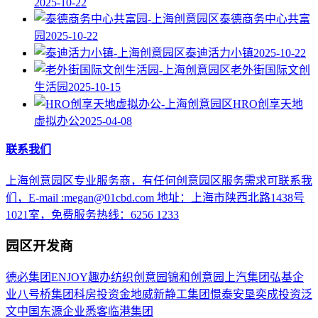
2025-10-22
泰德商务中心共富
园
2025-10-22
泰迪活力小镇
2025-10-22
老外街国际文创
生活园
2025-10-15
HRO创享天地
虚拟办公
2025-04-08
联系我们
上海创意园区专业服务商，有任何创意园区服务需求可联系我
们，E-mail :megan@01cbd.com 地址：上海市陕西北路1438号
1021室，免费服务热线：6256 1233
园区开发商
德必集团
ENJOY趣办
纺织创意园
锦和创意园
上汽集团
弘基企
业
八号桥集团
科房投资
金地威新
静工集团
憬泰
安垦
奕成投资
泛
文中国
东源企业
悉客
临港集团