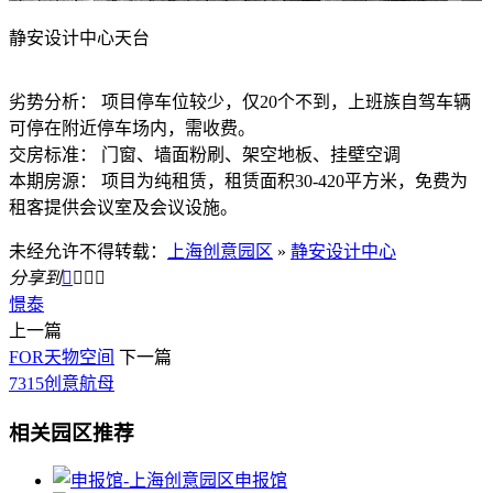
静安设计中心天台
劣势分析： 项目停车位较少，仅20个不到，上班族自驾车辆
可停在附近停车场内，需收费。
交房标准： 门窗、墙面粉刷、架空地板、挂壁空调
本期房源： 项目为纯租赁，租赁面积30-420平方米，免费为
租客提供会议室及会议设施。
未经允许不得转载：
上海创意园区
»
静安设计中心
分享到




憬泰
上一篇
FOR天物空间
下一篇
7315创意航母
相关园区推荐
申报馆