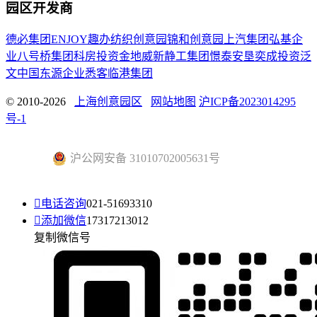
园区开发商
德必集团
ENJOY趣办
纺织创意园
锦和创意园
上汽集团
弘基企
业
八号桥集团
科房投资
金地威新
静工集团
憬泰
安垦
奕成投资
泛
文中国
东源企业
悉客
临港集团
© 2010-2026
上海创意园区
网站地图
沪ICP备2023014295
号-1
沪公网安备 31010702005631号

电话咨询
021-51693310

添加微信
17317213012
复制微信号