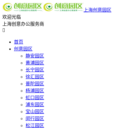
上海创意园区
欢迎光临
上海创意办公服务商

首页
创意园区
静安园区
黄浦园区
长宁园区
徐汇园区
普陀园区
杨浦园区
虹口园区
浦东园区
宝山园区
闵行园区
松江园区