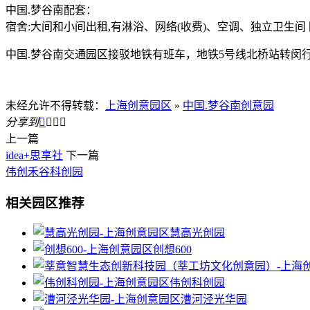
中国.梦谷南配套：
宿舍:大间和小间出租,有淋浴、网络(收费)、空调、独立卫生
中国.梦谷南交通园区接驳地铁有班车，地铁5号线北桥站转闵行
未经允许不得转载：
上海创意园区
»
中国.梦谷南创意园
分享到




上一篇
idea+思享社
下一篇
伟创禾谷科创园
相关园区推荐
慧高光创园
创想600
伟创科创园
漕河泾光华园