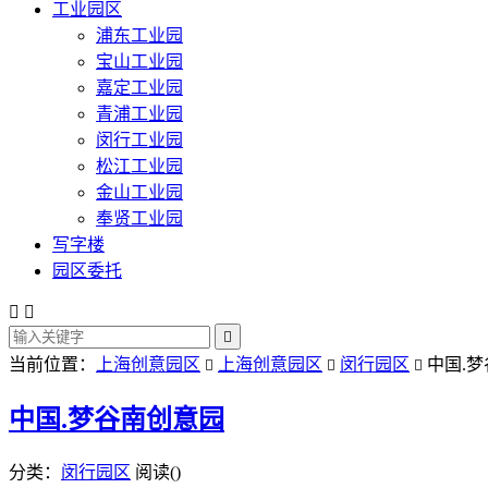
工业园区
浦东工业园
宝山工业园
嘉定工业园
青浦工业园
闵行工业园
松江工业园
金山工业园
奉贤工业园
写字楼
园区委托



当前位置：
上海创意园区
上海创意园区
闵行园区
中国.



中国.梦谷南创意园
分类：
闵行园区
阅读(
)