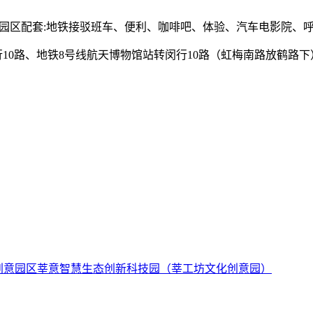
间 园区配套:地铁接驳班车、便利、咖啡吧、体验、汽车电影院、呼
10路、地铁8号线航天博物馆站转闵行10路（虹梅南路放鹤路下
莘意智慧生态创新科技园（莘工坊文化创意园）