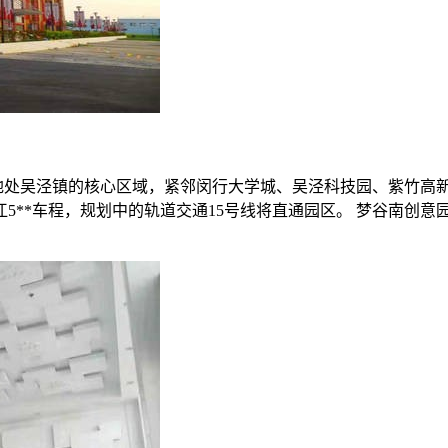
，地处吴泾镇的核心区域，紧邻闵行大学城、吴泾科技园、紫竹高新
**车程，规划中的轨道交通15号线将直通园区。 梦谷南创意园