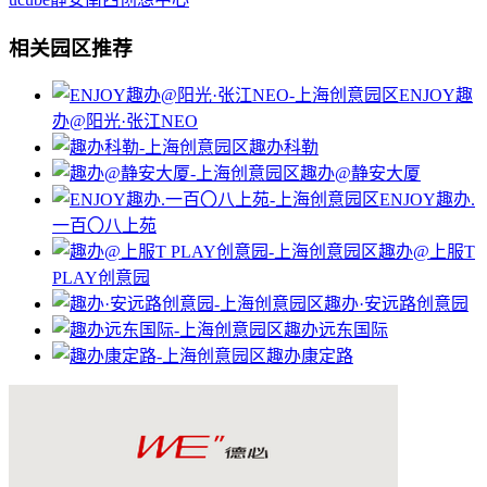
相关园区推荐
ENJOY趣
办@阳光·张江NEO
趣办科勒
趣办@静安大厦
ENJOY趣办.
一百〇八上苑
趣办@上服T
PLAY创意园
趣办·安远路创意园
趣办远东国际
趣办康定路