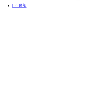

回顶部