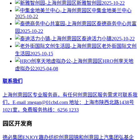
新雅智创园
2025-10-22
中集金地美兰中心
2025-10-22
泰德商务中心共富
园
2025-10-22
泰迪活力小镇
2025-10-22
老外街国际文创
生活园
2025-10-15
HRO创享天地
虚拟办公
2025-04-08
联系我们
上海创意园区专业服务商，有任何创意园区服务需求可联系我
们，E-mail :megan@01cbd.com 地址：上海市陕西北路1438号
1021室，免费服务热线：6256 1233
园区开发商
德必集团
ENJOY趣办
纺织创意园
锦和创意园
上汽集团
弘基企