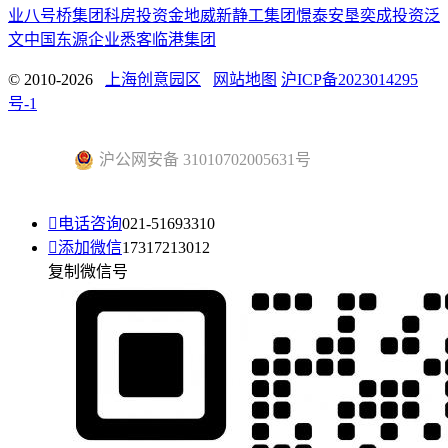
业
八号桥集团
科房投资
金地威新
静工集团
憬泰
安垦
奕成投资
泛
文中国
东源企业
悉客
临港集团
© 2010-2026
上海创意园区
网站地图
沪ICP备2023014295
号-1
沪公网安备 31010702005631号

电话咨询
021-51693310

添加微信
17317213012
复制微信号