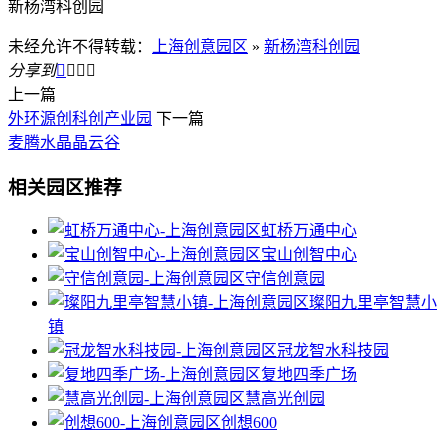
新杨湾科创园
未经允许不得转载：
上海创意园区
»
新杨湾科创园
分享到




上一篇
外环源创科创产业园
下一篇
麦腾水晶晶云谷
相关园区推荐
虹桥万通中心
宝山创智中心
守信创意园
璨阳九里亭智慧小
镇
冠龙智水科技园
复地四季广场
慧高光创园
创想600