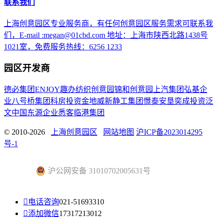
联系我们
上海创意园区专业服务商，有任何创意园区服务需求可联系我
们，E-mail :megan@01cbd.com 地址：上海市陕西北路1438号
1021室，免费服务热线：6256 1233
园区开发商
德必集团
ENJOY趣办
纺织创意园
锦和创意园
上汽集团
弘基企
业
八号桥集团
科房投资
金地威新
静工集团
憬泰
安垦
奕成投资
泛
文中国
东源企业
悉客
临港集团
© 2010-2026
上海创意园区
网站地图
沪ICP备2023014295
号-1
沪公网安备 31010702005631号

电话咨询
021-51693310

添加微信
17317213012