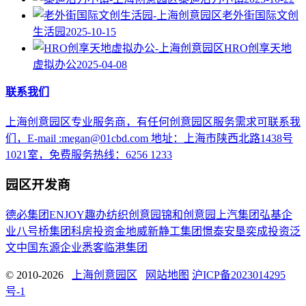
老外街国际文创
生活园
2025-10-15
HRO创享天地
虚拟办公
2025-04-08
联系我们
上海创意园区专业服务商，有任何创意园区服务需求可联系我
们，E-mail :megan@01cbd.com 地址：上海市陕西北路1438号
1021室，免费服务热线：6256 1233
园区开发商
德必集团
ENJOY趣办
纺织创意园
锦和创意园
上汽集团
弘基企
业
八号桥集团
科房投资
金地威新
静工集团
憬泰
安垦
奕成投资
泛
文中国
东源企业
悉客
临港集团
© 2010-2026
上海创意园区
网站地图
沪ICP备2023014295
号-1