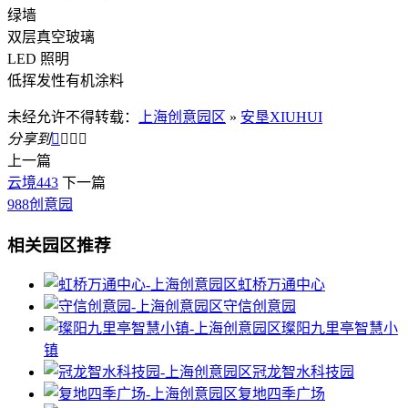
绿墙
双层真空玻璃
LED 照明
低挥发性有机涂料
未经允许不得转载：
上海创意园区
»
安垦XIUHUI
分享到




上一篇
云境443
下一篇
988创意园
相关园区推荐
虹桥万通中心
守信创意园
璨阳九里亭智慧小
镇
冠龙智水科技园
复地四季广场