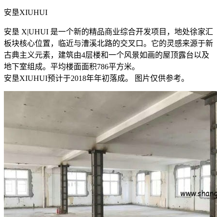
安垦XIUHUI
安垦 X|UHUI 是一个新的精品商业综合开发项目，地处徐家汇
板块核心位置，临近与漕溪北路的交叉口。它的灵感来源于新
古典主义元素，建筑由4层楼和一个风景如画的屋顶露台以及
地下室组成。平均楼面面积786平方米。
安垦XIUHUI预计于2018年年初落成。 图片仅供参考。